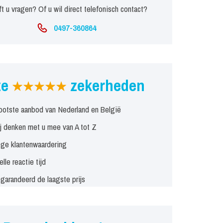
t u vragen? Of u wil direct telefonisch contact?
0497-360864
ze
zekerheden
ootste aanbod van Nederland en België
j denken met u mee van A tot Z
ge klantenwaardering
elle reactie tijd
garandeerd de laagste prijs