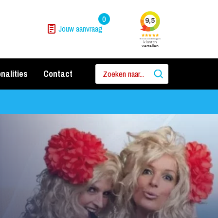
0
Jouw aanvraag
nalities
Contact