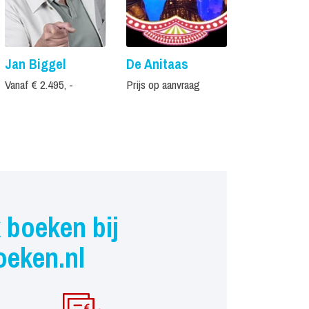
Jan Biggel
De Anitaas
Gullie
Vanaf € 2.495, -
Prijs op aanvraag
Vanaf € 2.495,
 boeken bij
oeken.nl