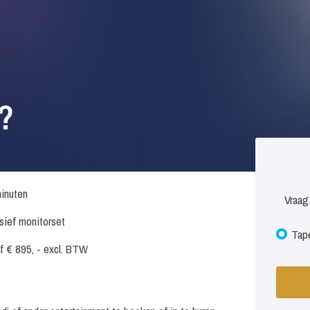
?
inuten
Vraag
usief monitorset
Tape
f € 895, - excl. BTW