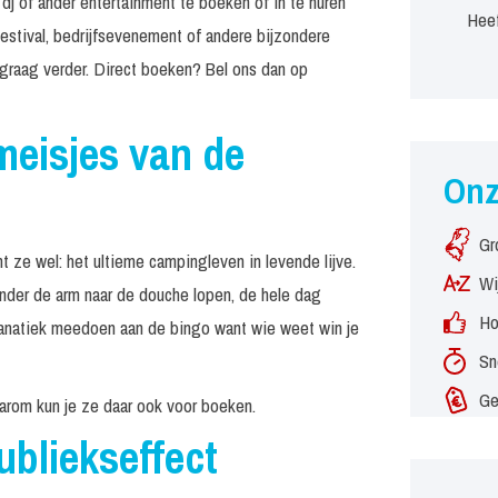
 dj of ander entertainment te boeken of in te huren
Heef
estival, bedrijfsevenement of andere bijzondere
graag verder. Direct boeken? Bel ons dan op
meisjes van de
On
Gr
t ze wel: het ultieme campingleven in levende lijve.
Wi
nder de arm naar de douche lopen, de hele dag
Ho
fanatiek meedoen aan de bingo want wie weet win je
Sn
Ge
daarom kun je ze daar ook voor boeken.
bliekseffect