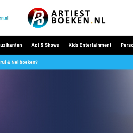
n.nl
uzikanten
Act & Shows
Kids Entertainment
Perso
rui & Nel boeken?