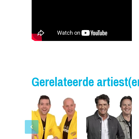
Gerelateerde artiest(e