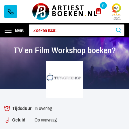
0
Menu
TV en Film Workshop boeken?
Tijdsduur
In overleg
Geluid
Op aanvraag