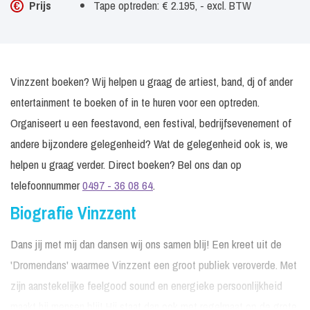
Prijs
Tape optreden: € 2.195, - excl. BTW
Vinzzent boeken? Wij helpen u graag de artiest, band, dj of ander
entertainment te boeken of in te huren voor een optreden.
Organiseert u een feestavond, een festival, bedrijfsevenement of
andere bijzondere gelegenheid? Wat de gelegenheid ook is, we
helpen u graag verder. Direct boeken? Bel ons dan op
telefoonnummer
0497 - 36 08 64
.
Biografie Vinzzent
Dans jij met mij dan dansen wij ons samen blij! Een kreet uit de
'Dromendans' waarmee Vinzzent een groot publiek veroverde. Met
zijn aanstekelijke feelgood sound en energieke persoonlijkheid
maakt hij mensen blij! Hij staat dan ook met regelmaat op de grote