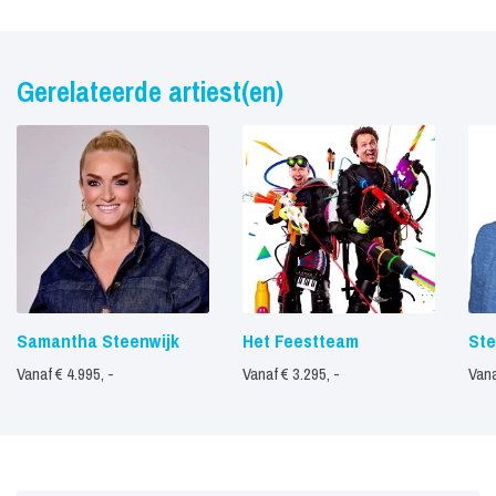
Gerelateerde artiest(en)
Samantha Steenwijk
Het Feestteam
Ste
Vanaf € 4.995, -
Vanaf € 3.295, -
Vana