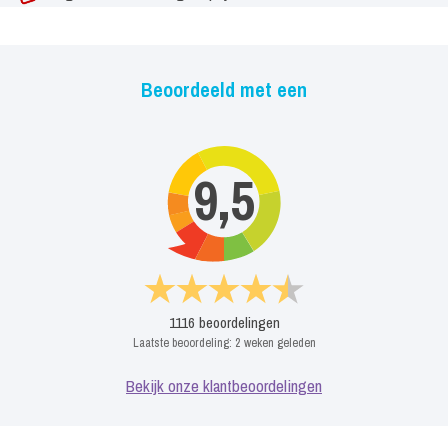
Sinds augustus 2017 heeft Vinzzent zijn eigen festival ‘Vinzzent
Op Het Strand’ waarvan de eerste editie een groot succes was. De
Beoordeeld met een
beleving, sfeer en gezelligheid past helemaal bij Vinzzent;
foodtrucks, een mini camping met retro campers en caravans aan
het strandje bij Beachclub Puur en een enorme opkomst. Iedereen
9,5
was happy en het voelde als één grote familie. Als kers op de taart
krijgt Vinzzent een Platinum Award uit handen van Rob de Nijs. Op
19 augustus 2018 zal de tweede editie van Vinzzent Op Het
Strand plaatsvinden.
1116
beoordelingen
Laatste beoordeling:
2 weken geleden
Bekijk onze klantbeoordelingen