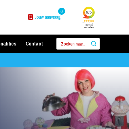
0
Jouw aanvraag
nalities
Contact