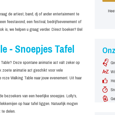
Heef
aag de artiest, band, dj of ander entertainment te
 een feestavond, een festival, bedrijfsevenement of
k is, we helpen u graag verder. Direct boeken? Bel
le - Snoepjes Tafel
On
g Table? Deze spontane animatie act valt zeker op
Gr
jk zoete animatie act geschikt voor vele
Wi
roze Walking Table naar jouw evenement. Uit haar
Ho
Sn
e bezoekers van een heerlijke snoepjes. Lolly's,
Ge
lekkernijen op haar tafel liggen. Natuurlijk mogen
 te delen.