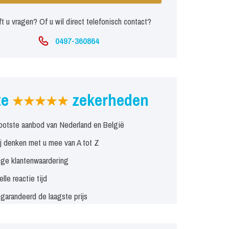
t u vragen? Of u wil direct telefonisch contact?
0497-360864
ze
zekerheden
ootste aanbod van Nederland en België
j denken met u mee van A tot Z
ge klantenwaardering
elle reactie tijd
garandeerd de laagste prijs