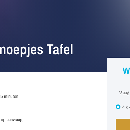
noepjes Tafel
W
Vraag
45 minuten
4 x 
.
s op aanvraag