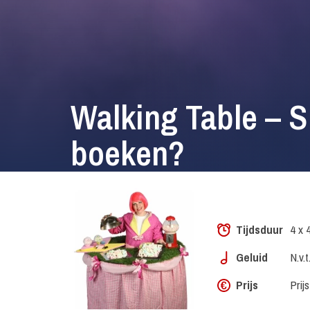
Walking Table – S
boeken?
Tijdsduur
4 x 
Geluid
N.v.t
Prijs
Prij