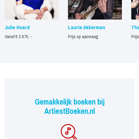
Julie Huard
Laurie Akkerman
The
Vanaf € 2.675, -
Prijs op aanvraag
Prij
Gemakkelijk boeken bij
ArtiestBoeken.nl