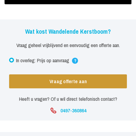
De wandelende kerstboom heeft echte ballen, echte lichtjes, echte
versiering. Maar bovenal heeft deze wandelende kerstboom, een
hele grote mond. Hij entertaint uw gasten, op uw kerstevenement
met verhalen, en met zijn fantastische verschijning.
Wat kost Wandelende Kerstboom?
Vraag geheel vrijblijvend en eenvoudig een offerte aan.
In overleg: Prijs op aanvraag
?
Vraag offerte aan
Heeft u vragen? Of u wil direct telefonisch contact?
0497-360864