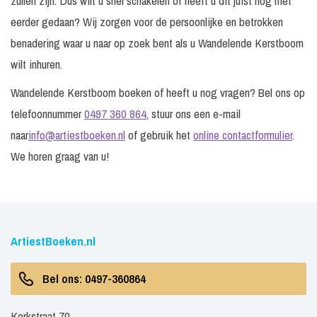
zullen zijn. Dus wilt u snel schakelen of heeft u dit juist nog niet
eerder gedaan? Wij zorgen voor de persoonlijke en betrokken
benadering waar u naar op zoek bent als u Wandelende Kerstboom
wilt inhuren.
Wandelende Kerstboom boeken of heeft u nog vragen? Bel ons op
telefoonnummer
0497 360 864
, stuur ons een e-mail
naar
info@artiestboeken.nl
of gebruik het
online contactformulier
.
We horen graag van u!
ArtiestBoeken.nl
Bel ons: 0497-360864
Kerkstraat 70