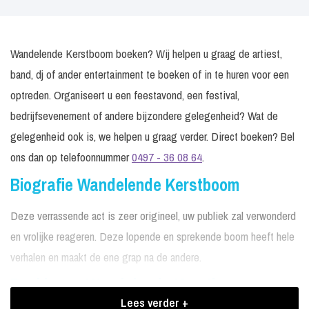
Wandelende Kerstboom boeken? Wij helpen u graag de artiest,
band, dj of ander entertainment te boeken of in te huren voor een
optreden. Organiseert u een feestavond, een festival,
bedrijfsevenement of andere bijzondere gelegenheid? Wat de
gelegenheid ook is, we helpen u graag verder. Direct boeken? Bel
ons dan op telefoonnummer
0497 - 36 08 64
.
Biografie Wandelende Kerstboom
Deze verrassende act is zeer origineel, uw publiek zal verwonderd
en vrolijke reageren. Deze lopende en sprekende boom heeft hele
verhalen en maakt de ene grap na de andere.
Boekingen Wandelende Kerstboom
Lees verder +