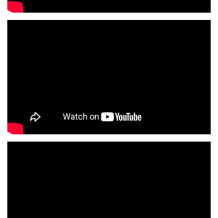
Trompetklanken doordrenkt met de onmiskenbare sound van de
steirische harmonica en gezang laten feesttenten in binnen en
buitenland op hun grondvesten schudden. "Onze optredens zijn in
een woord één groot feest, niet alleen voor de mensen in de
tenten, pleinen en kroegen maar ook voor ons als muzikant!" klinkt
het volmondig vanuit Alm Power.