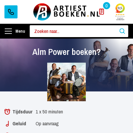
0
Menu
Alm Power boeken?
Tijdsduur
1 x 50 minuten
Geluid
Op aanvraag