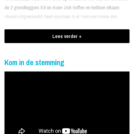
de 2 grondleggers Ed en Koen zich troffen en hebben elkaars
ideeën uitgewisseld, heel spontaan is er toen een nieuw duo
ontstaan.
Unieke sound
Lees verder +
Nu staan ze met zijn drieën als "Alm Power" garant voor een
unieke sound in Nederland en ver daar buiten. Samen zijn zij erin
Kom in de stemming
geslaagd een programma op te zetten waarmee zij bij elke
gelegenheid de juiste muziek ten gehore kunnen brengen o.a.
Volkstumliche muziek, Duitse Schlagers, Evergreens,
Carnavalsmuziek, etc. Door deze veelzijdigheid kunnen zij bij elk
optreden voor een gevarieerd programma zorgen en reageert
zowel jong als oud steeds weer enthousiast tijdens hun optreden.
Boekingen Alm Power