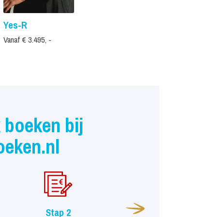
Yes-R
Gio
Vanaf € 3.495, -
Prijs op aanvr
 boeken bij
oeken.nl
Stap 2