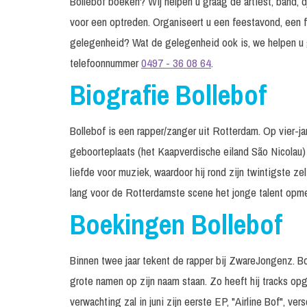
Bollebof boeken? Wij helpen u graag de artiest, band, d
voor een optreden. Organiseert u een feestavond, een f
gelegenheid? Wat de gelegenheid ook is, we helpen u 
telefoonnummer
0497 - 36 08 64
.
Biografie Bollebof
Bollebof is een rapper/zanger uit Rotterdam. Op vier-jar
geboorteplaats (het Kaapverdische eiland São Nicolau) n
liefde voor muziek, waardoor hij rond zijn twintigste zel
lang voor de Rotterdamste scene het jonge talent opme
Boekingen Bollebof
Binnen twee jaar tekent de rapper bij ZwareJongenz. B
grote namen op zijn naam staan. Zo heeft hij tracks o
verwachting zal in juni zijn eerste EP, "Airline Bof", vers