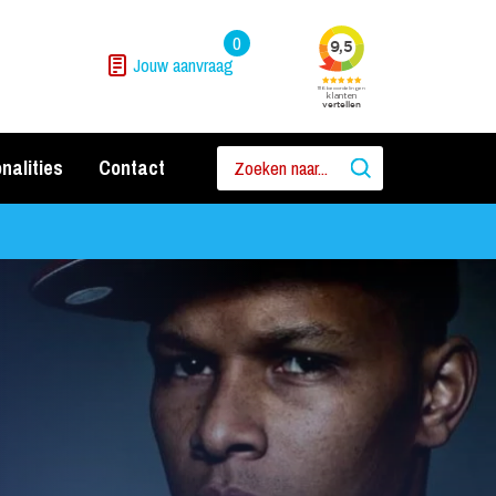
0
Jouw aanvraag
nalities
Contact