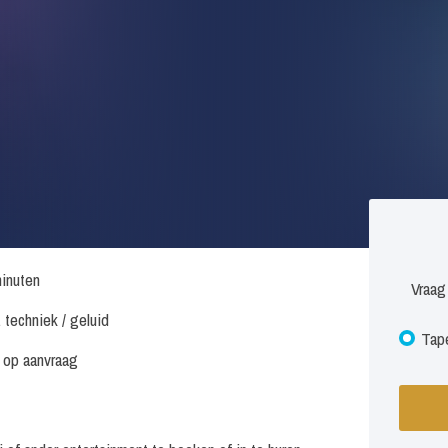
inuten
Vraag
. techniek / geluid
Tape
s op aanvraag