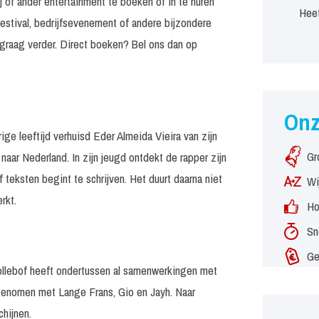
j of ander entertainment te boeken of in te huren
Heef
estival, bedrijfsevenement of andere bijzondere
graag verder. Direct boeken? Bel ons dan op
On
ige leeftijd verhuisd Eder Almeida Vieira van zijn
Gr
aar Nederland. In zijn jeugd ontdekt de rapper zijn
f teksten begint te schrijven. Het duurt daarna niet
Wi
rkt.
Ho
Sn
Ge
ollebof heeft ondertussen al samenwerkingen met
pgenomen met Lange Frans, Gio en Jayh. Naar
chijnen.