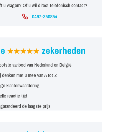
t u vragen? Of u wil direct telefonisch contact?
0497-360864
ze
zekerheden
ootste aanbod van Nederland en België
j denken met u mee van A tot Z
ge klantenwaardering
elle reactie tijd
garandeerd de laagste prijs