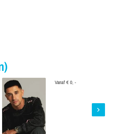
n)
Vanaf € 0, -