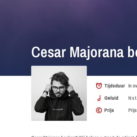
Cesar Majorana 
Tijdsduur
In o
Geluid
N.v.t
Prijs
Prij