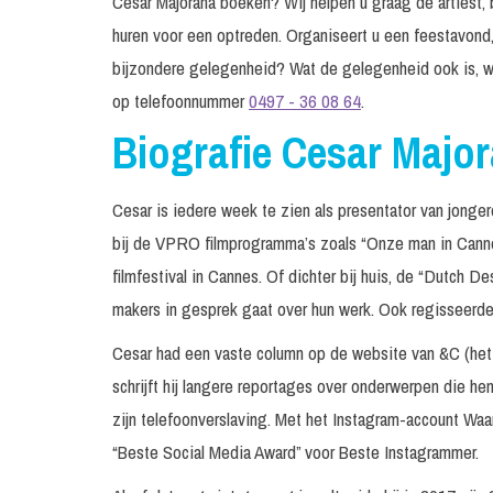
Cesar Majorana boeken? Wij helpen u graag de artiest, b
huren voor een optreden. Organiseert u een feestavond,
bijzondere gelegenheid? Wat de gelegenheid ook is, w
op telefoonnummer
0497 - 36 08 64
.
Biografie Cesar Majo
Cesar is iedere week te zien als presentator van jon
bij de VPRO filmprogramma’s zoals “Onze man in Cannes
filmfestival in Cannes. Of dichter bij huis, de “Dutch D
makers in gesprek gaat over hun werk. Ook regisseerde
Cesar had een vaste column op de website van &C (het
schrijft hij langere reportages over onderwerpen die h
zijn telefoonverslaving. Met het Instagram-account W
“Beste Social Media Award” voor Beste Instagrammer.