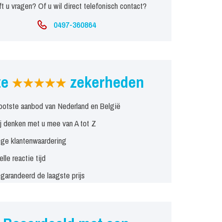
t u vragen? Of u wil direct telefonisch contact?
0497-360864
ze
zekerheden
ootste aanbod van Nederland en België
j denken met u mee van A tot Z
ge klantenwaardering
elle reactie tijd
garandeerd de laagste prijs