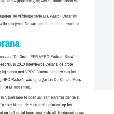
n SWEN 3 wijnopleiding en was hij ambassadeur van
geren” de vijfdelige serie LIT. Waarbij Cesar als
lle schrijvers. Dit was een droom die uitkwam. In
orana
mmerzael “De Grote IFFR VPRO Podcast Show”,
 besprak. In 2019 interviewde Cesar al de grote
ing hij samen met VPRO Cinema opnieuw naar het
 bij NPO Radio 1, was hij te gast in De Slimste Mens
it (3FM Tussenuur).
Brussel) mee te doen aan een schrijfresidentie in
. En start hij met de master “Resolution” op het
d en legt de lat hoog voor zichzelf. Hij droomt ervan