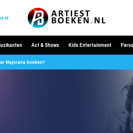
n.nl
uzikanten
Act & Shows
Kids Entertainment
Perso
ar Majorana boeken?