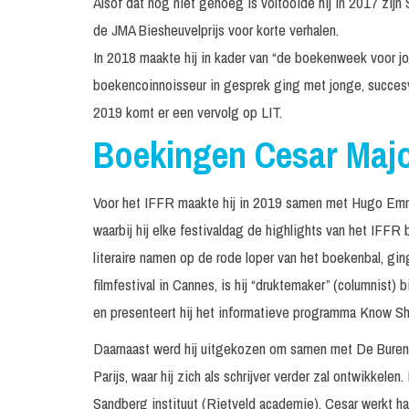
Alsof dat nog niet genoeg is voltooide hij in 2017 zij
de JMA Biesheuvelprijs voor korte verhalen.
In 2018 maakte hij in kader van “de boekenweek voor jon
boekencoinnoisseur in gesprek ging met jonge, succesvo
2019 komt er een vervolg op LIT.
Boekingen Cesar Maj
Voor het IFFR maakte hij in 2019 samen met Hugo E
waarbij hij elke festivaldag de highlights van het IFFR
literaire namen op de rode loper van het boekenbal, g
filmfestival in Cannes, is hij “druktemaker” (columnist)
en presenteert hij het informatieve programma Know Sh
Daarnaast werd hij uitgekozen om samen met De Buren (
Parijs, waar hij zich als schrijver verder zal ontwikkelen
Sandberg instituut (Rietveld academie). Cesar werkt har