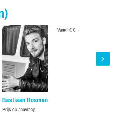
n)
Vanaf € 0, -
Bastiaan Rosman
Tim Hofm
Prijs op aanvraag
Prijs op aanvr