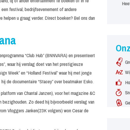
and, dj of ander entertainment te boeken of in te
Heef
 een festival, bedrijfsevenement of andere
e helpen u graag verder. Direct boeken? Bel ons dan
rana
On
gerenprogramma “Club Hub” (BNNVARA) en presenteert
Gr
”, waar hij verslag doet van het prestigieuze
Wi
esign Week” en “Holland Festival” waar hij met jonge
 hij de documentaire “Stacey” over beatmaker Esko.
Ho
Sn
 platform van Chantal Janzen), voor het magazine &C
em bezighouden. Zo deed hij bijvoorbeeld verslag van
Ge
aarom Vloggers Janken(23K volgers) won Cesar de