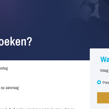
boeken?
Wa
verleg
Vraag
.
Pres
s op aanvraag