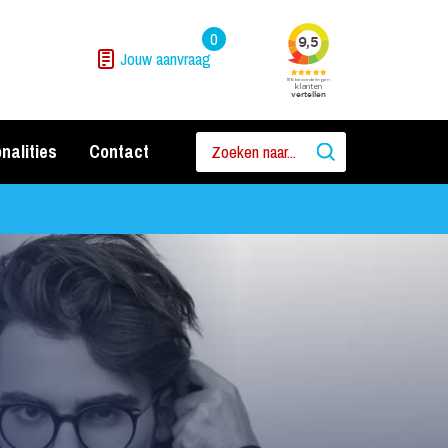
0
Jouw aanvraag
nalities
Contact