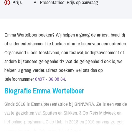
Prijs
Presentatrice: Prijs op aanvraag
Emma Wortelboer boeken? Wij helpen u graag de artiest, band, dj
of ander entertainment te boeken of in te huren voor een optreden.
Organiseert u een feestavond, een festival, bedrijfsevenement of
andere bijzondere gelegenheid? Wat de gelegenheid ook is, we
helpen u graag verder. Direct boeken? Bel ons dan op
telefoonnummer
0497 - 36 08 64
.
Biografie Emma Wortelboer
Sinds 2016 is Emma presentatrice bij BNNVARA. Ze is een van de
vaste gezichten van Spuiten en Slikken, 3 Op Reis Midweek en
het online-programma Club Hub. In 2018 en 2019 ontving ze een
nominatie voor de Televisier Talent Award.