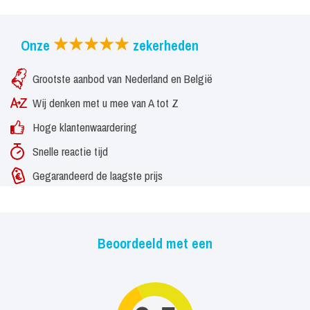
de zomer van 2019 reisde ze de wereld rond en dit is vanaf het
najaar te zien bij BNNVara.
Onze
zekerheden
Ook is Emma een veelgevraagd presentatrice voor offline-
Grootste aanbod van Nederland en België
evenementen. Haar grootste hobby is Pokémon GO en ze is
Wij denken met u mee van A tot Z
verslaafd aan animé films.
Hoge klantenwaardering
Snelle reactie tijd
Gegarandeerd de laagste prijs
Beoordeeld met een