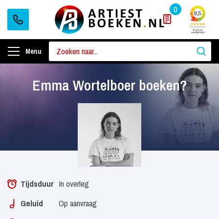
0
Menu
Emma Wortelboer boeken?
Tijdsduur
In overleg
Geluid
Op aanvraag