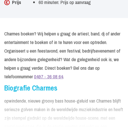
Prijs
60 minuten: Prijs op aanvraag
Charmes boeken? Wij helpen u graag de artiest, band, dj of ander
entertainment te boeken of in te huren voor een optreden.
Organiseert u een feestavond, een festival, bedrijfsevenement of
andere bijzondere gelegenheid? Wat de gelegenheid ook is, we
helpen u graag verder. Direct boeken? Bel ons dan op
telefoonnummer
0497 - 36 08 64
.
Biografie Charmes
opwindende, nieuwe groovy bass house-geluid van Charmes blijft
serieuze golven maken in de wereldwijde muziekindustrie en heeft
zijn stempel gedrukt op de wereldwijde house-scene, met een
aantal producties die in de studio worden gekookt en een