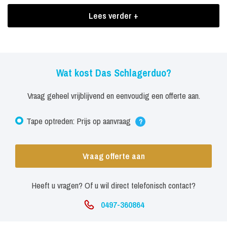
Heino, Costa Cordalis, Cindy & Bert, Marianne Rosenberg en ga zo
Lees verder +
maar door.
Boekingen Das Schlagerduo
Inhaken... Die Hände zum Himmel... Polonaise...
Wat kost Das Schlagerduo?
Das Schlagerduo, live gezongen en met een knipoog naar onze
Vraag geheel vrijblijvend en eenvoudig een offerte aan.
Oosterburen. Einfach Spitzenklasse! Fantatische feestact voor
Tape optreden: Prijs op aanvraag
Oktoberfeest, carnaval, bedrijfsfeesten en evenementen. Auf
?
Wiederschlager!
Vraag offerte aan
Heeft u vragen? Of u wil direct telefonisch contact?
0497-360864