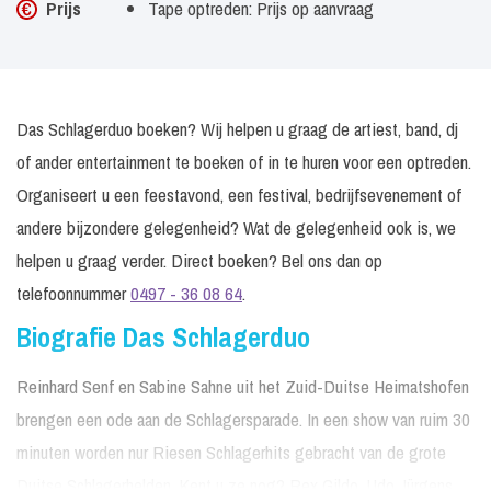
Prijs
Tape optreden: Prijs op aanvraag
Das Schlagerduo boeken? Wij helpen u graag de artiest, band, dj
of ander entertainment te boeken of in te huren voor een optreden.
Organiseert u een feestavond, een festival, bedrijfsevenement of
andere bijzondere gelegenheid? Wat de gelegenheid ook is, we
helpen u graag verder. Direct boeken? Bel ons dan op
telefoonnummer
0497 - 36 08 64
.
Biografie Das Schlagerduo
Reinhard Senf en Sabine Sahne uit het Zuid-Duitse Heimatshofen
brengen een ode aan de Schlagersparade. In een show van ruim 30
minuten worden nur Riesen Schlagerhits gebracht van de grote
Duitse Schlagerhelden. Kent u ze nog? Rex Gildo, Udo Jürgens,