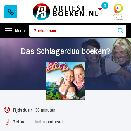
0
Menu
Das Schlagerduo boeken?
Tijdsduur
30 minuten
Geluid
Incl. monitorset