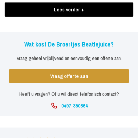
Boekingen De Broertjes Beatlejuice
Lees verder +
Gelukkig laten ze iedereen lachen.. dus gemeen zijn ze niet en je
kunt nog eens iets doen wat je anders nooit doet…
Wat kost De Broertjes Beatlejuice?
Vraag geheel vrijblijvend en eenvoudig een offerte aan.
Vraag offerte aan
Heeft u vragen? Of u wil direct telefonisch contact?
0497-360864