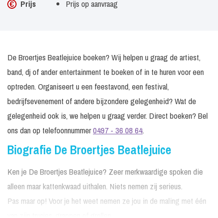
Prijs
Prijs op aanvraag
De Broertjes Beatlejuice boeken? Wij helpen u graag de artiest,
band, dj of ander entertainment te boeken of in te huren voor een
optreden. Organiseert u een feestavond, een festival,
bedrijfsevenement of andere bijzondere gelegenheid? Wat de
gelegenheid ook is, we helpen u graag verder. Direct boeken? Bel
ons dan op telefoonnummer
0497 - 36 08 64
.
Biografie De Broertjes Beatlejuice
Ken je De Broertjes Beatlejuice? Zeer merkwaardige spoken die
alleen maar kattenkwaad uithalen. Niets nemen zij serieus.
Pas maar op! Voor je het weet nemen ze jou in de maling met één
van zijn trucjes, grappen of grollen.