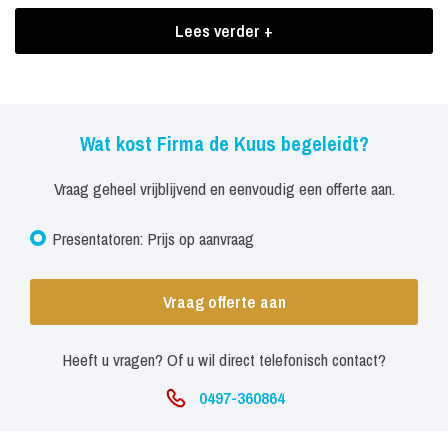
ondersteunend te acteren bij congressen, symposia of
Lees verder +
bedrijfstrips.
Boekingen Firma de Kuus begeleidt
Aankondigen van sprekers. Ook het aankondigen van de sprekers,
Wat kost Firma de Kuus begeleidt?
een warming up of een wrap-up, behoren tot de mogelijkheden.
Vraag geheel vrijblijvend en eenvoudig een offerte aan.
Presentatoren: Prijs op aanvraag
Vraag offerte aan
Heeft u vragen? Of u wil direct telefonisch contact?
0497-360864