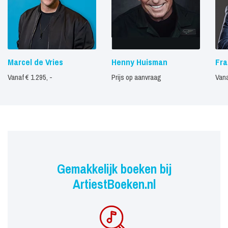
Marcel de Vries
Henny Huisman
Fra
Vanaf € 1.295, -
Prijs op aanvraag
Vana
Gemakkelijk boeken bij
ArtiestBoeken.nl