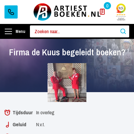
0
Menu
Firma de Kuus begeleidt boeken?
Tijdsduur
In overleg
Geluid
N.v.t.