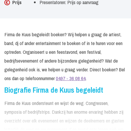
Prijs
Presentatoren: Prijs op aanvraag
Firma de Kuus begeleidt boeken? Wij helpen u graag de artiest,
band, dj of ander entertainment te boeken of in te huren voor een
optreden. Organiseert u een feestavond, een festival,
bedrijfsevenement of andere bijzondere gelegenheid? Wat de
gelegenheid ook is, we helpen u graag verder. Direct boeken? Bel
ons dan op telefoonnummer
0497 - 36 08 64
.
Biografie Firma de Kuus begeleidt
Firma de Kuus ondersteunt en wijst de weg. Congressen,
symposia of bedrijfstrips. Dankzij hun enorme ervaring hebben zij
overzicht over elk evenement en wijzen de deelnemers en gasten
letterlijk de weg op uw evenement. Een aantal acts lenen zich om