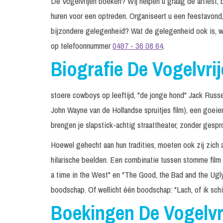
De Vogelvrijen boeken? Wij helpen u graag de artiest, b
huren voor een optreden. Organiseert u een feestavond,
bijzondere gelegenheid? Wat de gelegenheid ook is, w
op telefoonnummer
0497 - 36 08 64
.
Biografie De Vogelvri
stoere cowboys op leeftijd, "de jonge hond" Jack Russel,
John Wayne van de Hollandse spruitjes film), een goeierd 
brengen je slapstick-achtig straattheater, zonder gespr
Hoewel gehecht aan hun tradities, moeten ook zij zich a
hilarische beelden. Een combinatie tussen stomme film 
a time in the West" en "The Good, the Bad and the Ugly"
boodschap. Of wellicht één boodschap: "Lach, of ik schi
Boekingen De Vogelvr