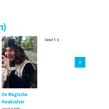
n)
Vanaf € 0, -
De Magische
Jumbo de o
Kwakzalver
- Straatth
Vanaf € 595, -
Prijs op aanvr