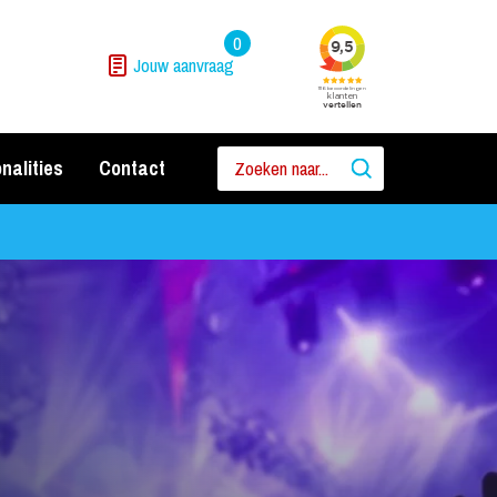
0
Jouw aanvraag
nalities
Contact