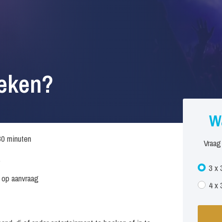
oeken?
W
30 minuten
Vraag
.
3 x 
s op aanvraag
4 x 