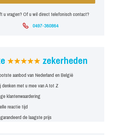
t u vragen? Of u wil direct telefonisch contact?
0497-360864
ze
zekerheden
ootste aanbod van Nederland en België
j denken met u mee van A tot Z
ge klantenwaardering
elle reactie tijd
garandeerd de laagste prijs