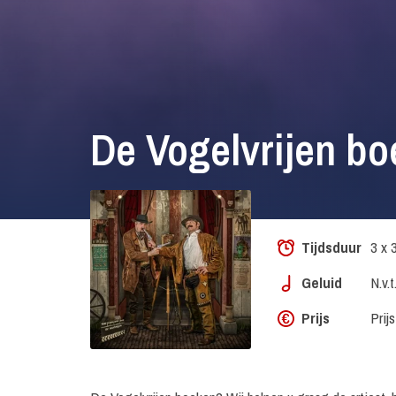
De Vogelvrijen b
Tijdsduur
3 x 
Geluid
N.v.t
Prijs
Prij