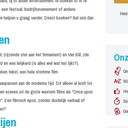
and, dj of ander entertainment te boeken of in te
 een festival, bedrijfsevenement of andere
Heef
e helpen u graag verder. Direct boeken? Bel ons dan
jen
 (rijzende ster aan het firmament) en Van Bill, (de
On
en een lelijkerd (is alles wel wat het lijkt?),
Gr
oken tekst, een hele stomme film.
Wi
anpassen aan de moderne tijd. Dit alleen al leidt tot
Ho
en scenes uit de grote western films als "Once upon
. Een filmisch epos, zonder duidelijk verhaal of
Sn
et!"
Ge
ijen