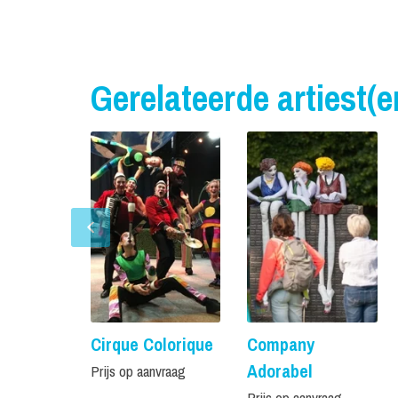
Gerelateerde artiest(e
Cirque Colorique
Company
Adorabel
Prijs op aanvraag
Prijs op aanvraag