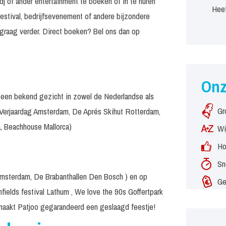
dj of ander entertainment te boeken of in te huren
Heef
estival, bedrijfsevenement of andere bijzondere
graag verder. Direct boeken? Bel ons dan op
On
oo een bekend gezicht in zowel de Nederlandse als
Gr
s Verjaardag Amsterdam, De Aprés Skihut Rotterdam,
a, Beachhouse Mallorca)
Wi
Ho
Sn
 Amsterdam, De Brabanthallen Den Bosch ) en op
Ge
fields festival Lathum , We love the 90s Goffertpark
maakt Patjoo gegarandeerd een geslaagd feestje!