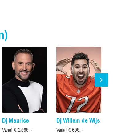
n)
Dj Maurice
Dj Willem de Wijs
Dj Roy
Vanaf € 1.995, -
Vanaf € 695, -
Prijs op aanvr