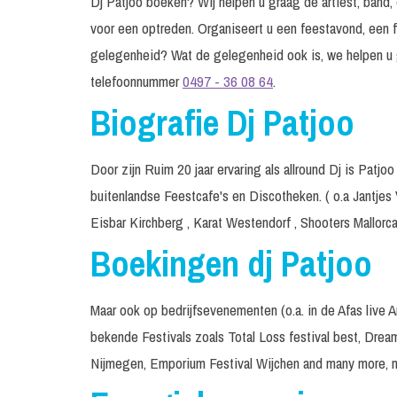
Dj Patjoo boeken? Wij helpen u graag de artiest, band, 
voor een optreden. Organiseert u een feestavond, een f
gelegenheid? Wat de gelegenheid ook is, we helpen u 
telefoonnummer
0497 - 36 08 64
.
Biografie Dj Patjoo
Door zijn Ruim 20 jaar ervaring als allround Dj is Patj
buitenlandse Feestcafe's en Discotheken. ( o.a Jantje
Eisbar Kirchberg , Karat Westendorf , Shooters Mallorc
Boekingen dj Patjoo
Maar ook op bedrijfsevenementen (o.a. in de Afas live
bekende Festivals zoals Total Loss festival best, Dream
Nijmegen, Emporium Festival Wijchen and many more, 