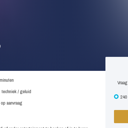
?
minuten
Vraag
. techniek / geluid
240 
s op aanvraag