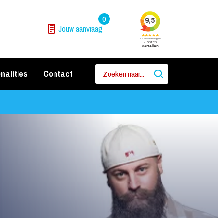
0
Jouw aanvraag
nalities
Contact