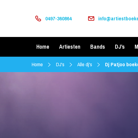
0497-360864
info@artiestboeke
Home
Artiesten
Bands
DJ’s
M
Home
DJ's
Alle dj's
Dj Patjoo boe