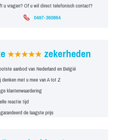
t u vragen? Of u wil direct telefonisch contact?
0497-360864
ze
zekerheden
ootste aanbod van Nederland en België
j denken met u mee van A tot Z
ge klantenwaardering
elle reactie tijd
garandeerd de laagste prijs