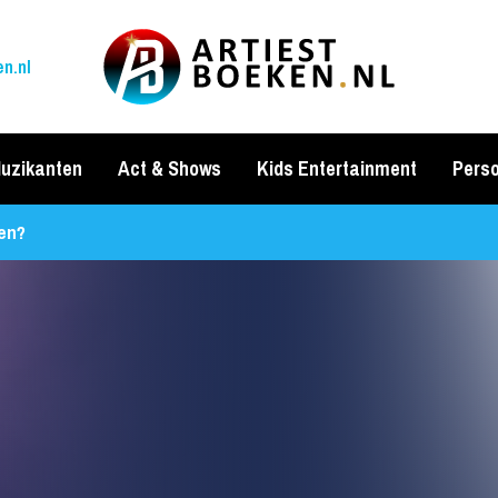
n.nl
uzikanten
Act & Shows
Kids Entertainment
Perso
ken?