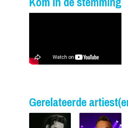
Kom in de stemming
Gerelateerde artiest(e