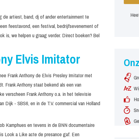
Heef
 de artiest, band, dj of ander entertainment te
 een feestavond, een festival, bedrijfsevenement of
k is, we helpen u graag verder. Direct boeken? Bel
ny Elvis Imitator
On
mee Frank Anthony de Elvis Presley Imitator met
Gr
dt. Frank Anthony staat bekend als een van
Wi
ke verscheen Frank Anthony o.a. in het televisie
Ho
n Dijk - SBS6, en in de T.V. commercial van Holland
Sn
Ge
Rob Kamphues en tevens in de BNN documentaire
vis Look a Like acte de presance gaf. Een