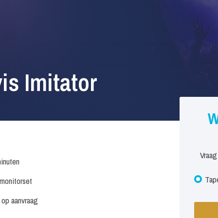
is Imitator
W
Vraag
inuten
Tape
. monitorset
s op aanvraag