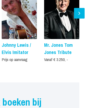
Johnny Lewis /
Mr. Jones Tom
Rene Shu
Elvis Imitator
Jones Tribute
Angel-Eye
Prijs op aanvraag
Vanaf € 3.250, -
Prijs op aanvr
 boeken bij