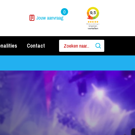
0
Jouw aanvraag
nalities
Contact