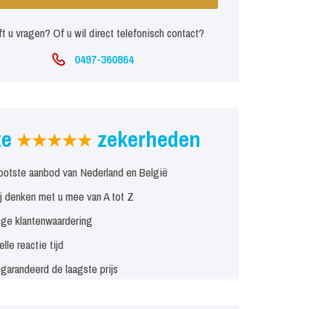
t u vragen? Of u wil direct telefonisch contact?
0497-360864
ze
zekerheden
ootste aanbod van Nederland en België
j denken met u mee van A tot Z
ge klantenwaardering
elle reactie tijd
garandeerd de laagste prijs