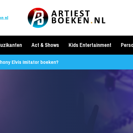
n.nl
uzikanten
Act & Shows
Kids Entertainment
Perso
hony Elvis Imitator boeken?