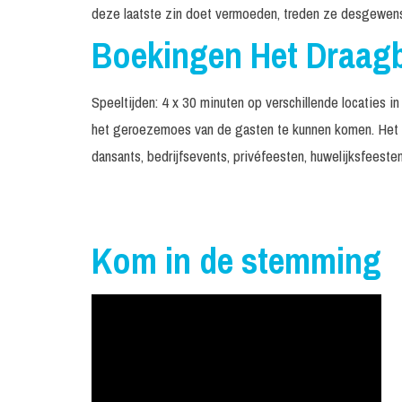
deze laatste zin doet vermoeden, treden ze desgewenst
Boekingen Het Draagb
Speeltijden: 4 x 30 minuten op verschillende locaties i
het geroezemoes van de gasten te kunnen komen. Het D
dansants, bedrijfsevents, privéfeesten, huwelijksfeeste
Kom in de stemming