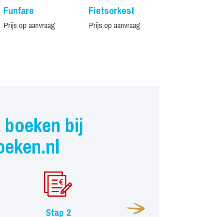
Funfare
Fietsorkest
Dixieland
Crackerja
Prijs op aanvraag
Prijs op aanvraag
Prijs op aanvr
 boeken bij
oeken.nl
Stap 2