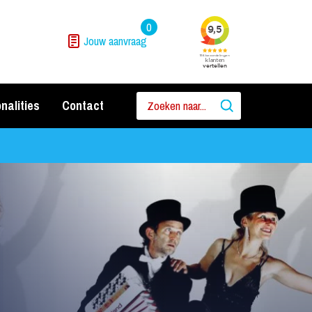
0
Jouw aanvraag
nalities
Contact