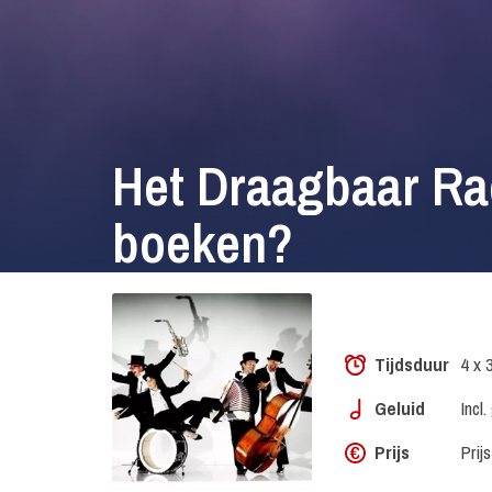
Het Draagbaar Ra
boeken?
Tijdsduur
4 x 
Geluid
Incl
Prijs
Prij