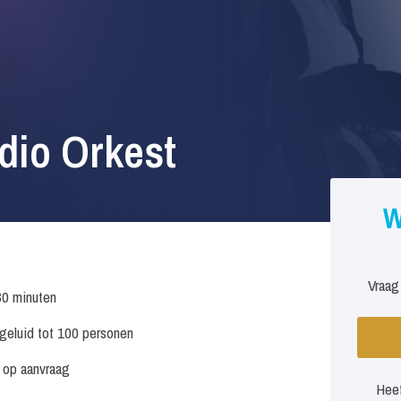
dio Orkest
W
Vraag
30 minuten
. geluid tot 100 personen
s op aanvraag
Heef