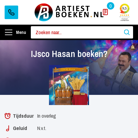
0
Menu
IJsco Hasan boeken?
Tijdsduur
In overleg
Geluid
N.v.t.