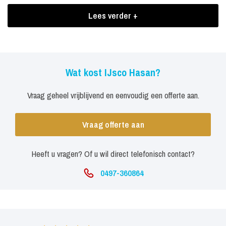
weggeven en het weer laten verdwijnen; het kan niet op bij IJsco
Lees verder +
Hasan.
Boekingen IJsco Hasan
Een optreden van IJsco Hasan geeft zonder meer een zoete
Wat kost IJsco Hasan?
nasmaak aan uw evenement. De waardering voor zijn optredens is
Vraag geheel vrijblijvend en eenvoudig een offerte aan.
dan ook bijzonder hoog. IJsco Hasan brengt een performance om
van te smullen en is bij voorbaat al een succes.
Vraag offerte aan
Heeft u vragen? Of u wil direct telefonisch contact?
0497-360864