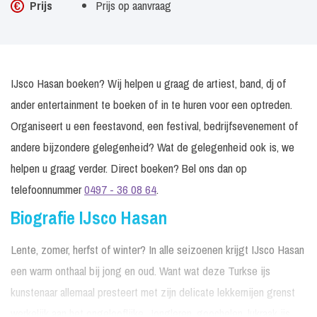
Prijs
Prijs op aanvraag
IJsco Hasan boeken? Wij helpen u graag de artiest, band, dj of
ander entertainment te boeken of in te huren voor een optreden.
Organiseert u een feestavond, een festival, bedrijfsevenement of
andere bijzondere gelegenheid? Wat de gelegenheid ook is, we
helpen u graag verder. Direct boeken? Bel ons dan op
telefoonnummer
0497 - 36 08 64
.
Biografie IJsco Hasan
Lente, zomer, herfst of winter? In alle seizoenen krijgt IJsco Hasan
een warm onthaal bij jong en oud. Want wat deze Turkse ijs
kunstenaar allemaal presteert met zijn delicate lekkernijen grenst
werkelijk aan het ongelooflijke. Jongleren, goochelen, lukraak ijs