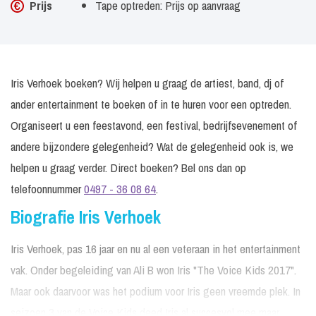
Prijs
Tape optreden: Prijs op aanvraag
Iris Verhoek boeken? Wij helpen u graag de artiest, band, dj of
ander entertainment te boeken of in te huren voor een optreden.
Organiseert u een feestavond, een festival, bedrijfsevenement of
andere bijzondere gelegenheid? Wat de gelegenheid ook is, we
helpen u graag verder. Direct boeken? Bel ons dan op
telefoonnummer
0497 - 36 08 64
.
Biografie Iris Verhoek
Iris Verhoek, pas 16 jaar en nu al een veteraan in het entertainment
vak. Onder begeleiding van Ali B won Iris "The Voice Kids 2017".
Maar ook daarvoor was het podium voor Iris geen vreemde plek. In
seizoen 3 van de Voice Kids deed Iris al succesvol mee maar