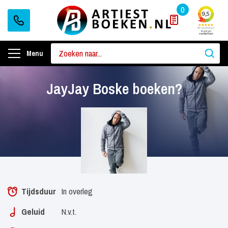
0
Menu
JayJay Boske boeken?
Tijdsduur
In overleg
Geluid
N.v.t.