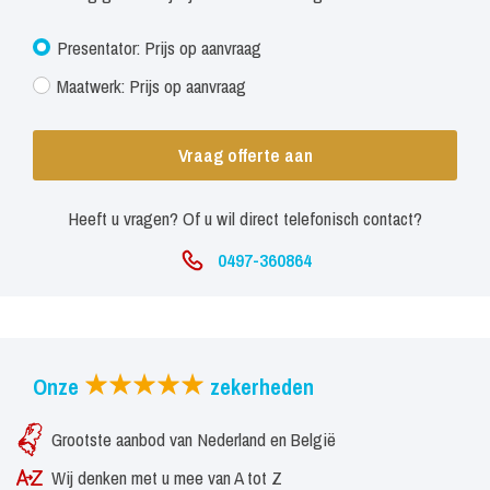
JayJay is ook al twee seizoenen te zien op RTL Basecamp en
Presentator: Prijs op aanvraag
RTL7 in ‘Extreme Roadtrip’. Hier trekt hij samen met Giel de
Maatwerk: Prijs op aanvraag
Winter door IJsland om kennis te maken met extreme sporten en
haar beoefenaars. Ook zal JayJay dit seizoen Dennis van der
Vraag offerte aan
Geest vervangen en op RTL 7 Sterkste man van Nederland
presenteren.
Heeft u vragen? Of u wil direct telefonisch contact?
0497-360864
Onze
zekerheden
Grootste aanbod van Nederland en België
Wij denken met u mee van A tot Z