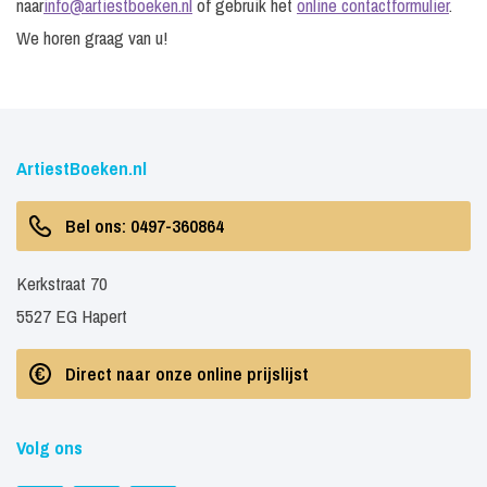
naar
info@artiestboeken.nl
of gebruik het
online contactformulier
.
We horen graag van u!
ArtiestBoeken.nl
Bel ons: 0497-360864
Kerkstraat 70
5527 EG Hapert
Direct naar onze online prijslijst
Volg ons