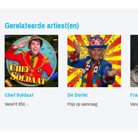
Gerelateerde artiest(en)
Chef Soldaat
De Dorini
Fr
Vanaf € 850, -
Prijs op aanvraag
Vana