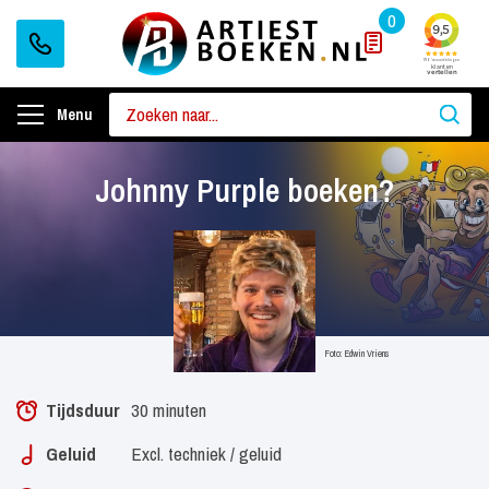
0
Menu
Johnny Purple boeken?
Foto: Edwin Vriens
Tijdsduur
30 minuten
Geluid
Excl. techniek / geluid