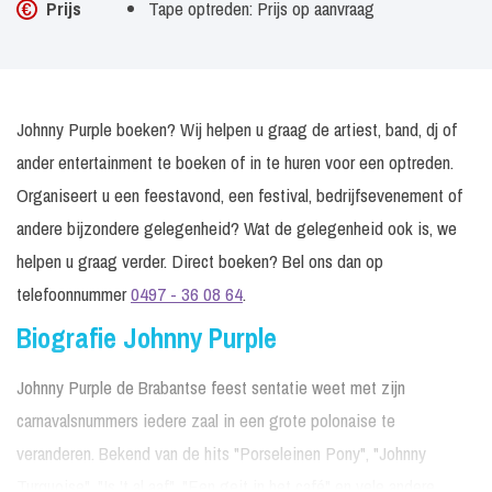
Prijs
Tape optreden: Prijs op aanvraag
Johnny Purple boeken? Wij helpen u graag de artiest, band, dj of
ander entertainment te boeken of in te huren voor een optreden.
Organiseert u een feestavond, een festival, bedrijfsevenement of
andere bijzondere gelegenheid? Wat de gelegenheid ook is, we
helpen u graag verder. Direct boeken? Bel ons dan op
telefoonnummer
0497 - 36 08 64
.
Biografie Johnny Purple
Johnny Purple de Brabantse feest sentatie weet met zijn
carnavalsnummers iedere zaal in een grote polonaise te
veranderen. Bekend van de hits "Porseleinen Pony", "Johnny
Turquoise", "Is 't al aaf", "Een geit in het café" en vele andere