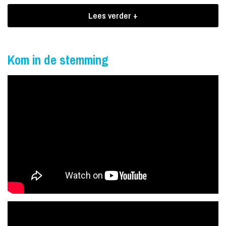
nummers.
Lees verder +
Boekingen Johnny Purple
Johnny Purple is al jaren een graag geziene gast op iedere
Kom in de stemming
(carnavals) party in het zuiden. Ook in 2020 gaat hij ongetwijfeld
scoren met de single "Zonnesteek".