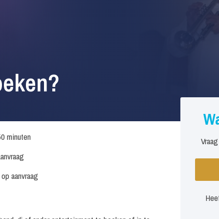
oeken?
Wa
50 minuten
Vraag
anvraag
s op aanvraag
Heef