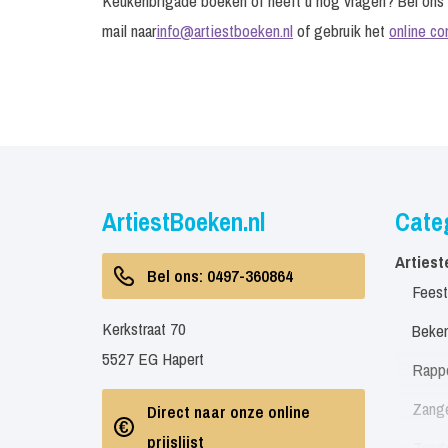
Keukenbrigade boeken of heeft u nog vragen? Bel on
mail naar
info@artiestboeken.nl
of gebruik het
online co
ArtiestBoeken.nl
Cate
Artiest
Bel ons: 0497-360864
Feest
Kerkstraat 70
Beken
5527 EG Hapert
Rapp
Zang
Direct naar onze online
prijslijst
Zang