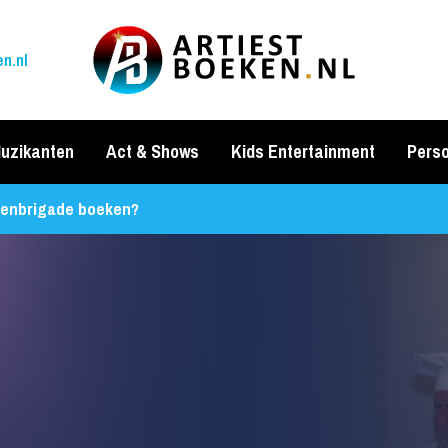
n.nl
uzikanten
Act & Shows
Kids Entertainment
Perso
enbrigade boeken?