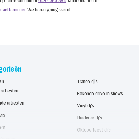
s op telefoonnummer
0497 360 864
, stuur ons een e-
ntactformulier
. We horen graag van u!
gorieën
en
Trance dj’s
 artiesten
Bekende drive in shows
de artiesten
Vinyl dj’s
ers
Hardcore dj’s
ers
Oktoberfeest dj’s
groepen