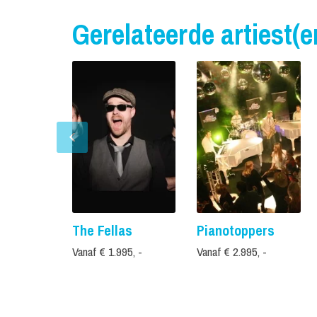
Gerelateerde artiest(e
The Fellas
Pianotoppers
Vanaf € 1.995, -
Vanaf € 2.995, -