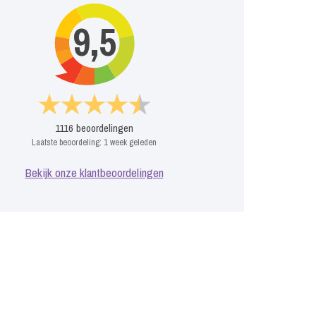
9,5
1116
beoordelingen
Laatste beoordeling:
1 week geleden
Bekijk onze klantbeoordelingen
oper
The PianoHouse
De Flamingo's
aag
Prijs op aanvraag
Prijs op aanvraag
P