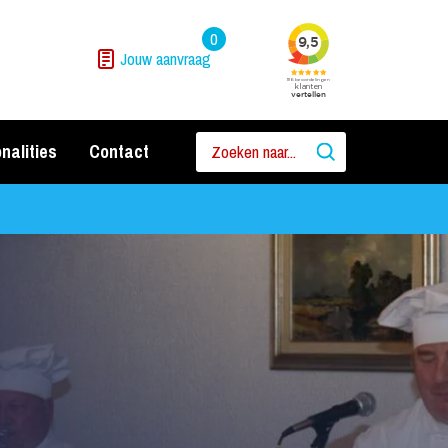
0
Jouw aanvraag
nalities
Contact