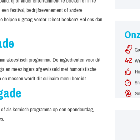
and, dj of ander entertainment te boeken of in te
 een festival, bedrijfsevenement of andere
e helpen u graag verder. Direct boeken? Bel ons dan
On
ade
Gr
un akoestisch programma. De ingrediënten voor dit
Wi
ongs en meezingers afgewisseld met humoristische
Ho
n en messen wordt dit culinaire menu bereidt.
Sn
gade
Ge
nu of als komisch programma op een opendeurdag,
es.