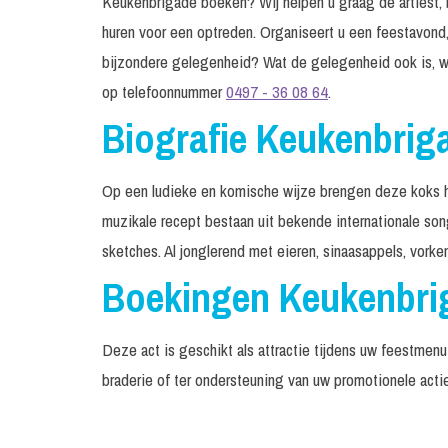
Keukenbrigade boeken? Wij helpen u graag de artiest, b
huren voor een optreden. Organiseert u een feestavond,
bijzondere gelegenheid? Wat de gelegenheid ook is, w
op telefoonnummer
0497 - 36 08 64
.
Biografie Keukenbrig
Op een ludieke en komische wijze brengen deze koks h
muzikale recept bestaan uit bekende internationale s
sketches. Al jonglerend met eieren, sinaasappels, vorke
Boekingen Keukenbri
Deze act is geschikt als attractie tijdens uw feestme
braderie of ter ondersteuning van uw promotionele acti