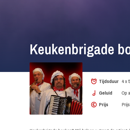
Keukenbrigade b
Tijdsduur
4 x 
Geluid
Op a
Prijs
Prij