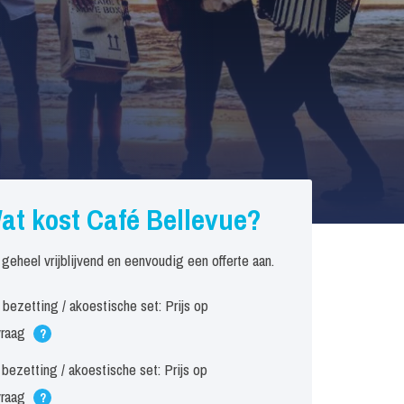
at kost Café Bellevue?
 geheel vrijblijvend en eenvoudig een offerte aan.
bezetting / akoestische set: Prijs op
vraag
?
 bezetting / akoestische set: Prijs op
vraag
?