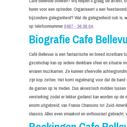
Café Bellevue boeken? Wij helpen u graag de artiest, ba
huren voor een optreden. Organiseert u een feestavond,
bijzondere gelegenheid? Wat de gelegenheid ook is, w
op telefoonnummer
0497 - 36 08 64
.
Biografie Cafe Bellev
Café Bellevue is een fantastische en breed inzetbare b
gezelschap kan op iedere denkbare sfeer en situatie in
ervaren muzikanten. Ze kunnen sfeervolle achtergrondmu
zijn kop zetten. Het komt regelmatig voor dat de band
de gasten op te treden. Dus akoestisch midden tussen
versterking zodat er lekker gedanst kan worden op de m
enorm uitgebreid, van Franse Chansons tot Zuid-Ameri
classics. Alles even smaakvol en enthousiast gebracht, v
Boekingen Cafe Belle