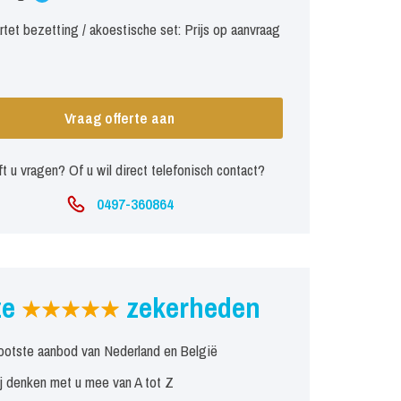
tet bezetting / akoestische set: Prijs op aanvraag
Vraag offerte aan
t u vragen? Of u wil direct telefonisch contact?
0497-360864
ze
zekerheden
ootste aanbod van Nederland en België
j denken met u mee van A tot Z