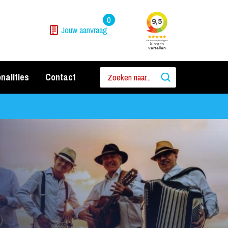
0
Jouw aanvraag
nalities
Contact