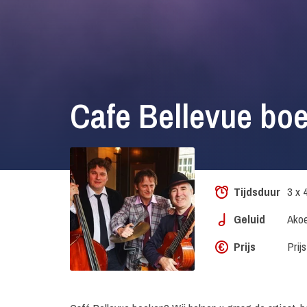
Cafe Bellevue bo
Tijdsduur
3 x 
Geluid
Akoe
Prijs
Prij