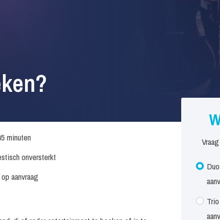
eken?
W
45 minuten
Vraag
stisch onversterkt
Duo 
s op aanvraag
aan
Trio
aan