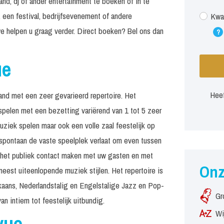
nd, dj of ander entertainment te boeken of in te
 een festival, bedrijfsevenement of andere
Kwar
e helpen u graag verder. Direct boeken? Bel ons dan
?
ue
Heef
and met een zeer gevarieerd repertoire. Het
spelen met een bezetting variërend van 1 tot 5 zeer
ziek spelen maar ook een volle zaal feestelijk op
 spontaan de vaste speelplek verlaat om even tussen
 het publiek contact maken met uw gasten en met
On
eest uiteenlopende muziek stijlen. Het repertoire is
kaans, Nederlandstalig en Engelstalige Jazz en Pop-
Gr
an intiem tot feestelijk uitbundig.
Wi
vue