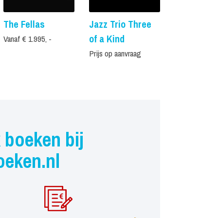
The Fellas
Jazz Trio Three
De Heeren
of a Kind
Aemstel B
Vanaf € 1.995, -
Prijs op aanvraag
Vanaf € 6.795,
 boeken bij
oeken.nl