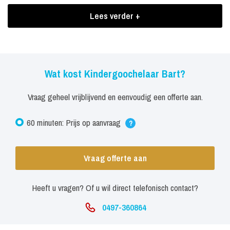
door zijn grote improvisatie en professionaliteit.
Lees verder +
Boekingen Kindergoochelaar Bart
Stil zitten is er bij de kindershow van Bart niet bij want iedereen
zal actief worden betrokken bij de show. Dansen, zingen, springen
Wat kost Kindergoochelaar Bart?
en veel magic is de rode draad, alles zal voorbij komen onder het
Vraag geheel vrijblijvend en eenvoudig een offerte aan.
motto 'mee doen is leuker dan kijken'. Kortom iedereen zal op zijn
of haar manier een steentje bijdragen aan een afwisselende
60 minuten: Prijs op aanvraag
?
kindershow!
Nog speciale wensen? Laat deze dan gerust weten!
Vraag offerte aan
Heeft u vragen? Of u wil direct telefonisch contact?
0497-360864