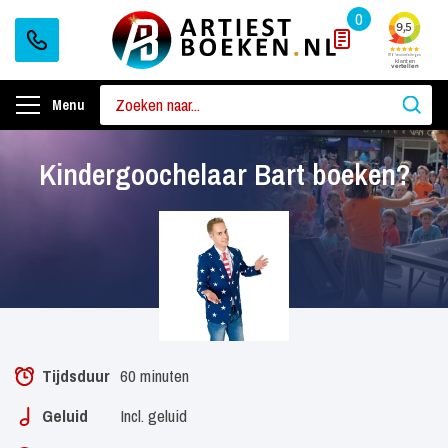
0
Menu
Kindergoochelaar Bart boeken?
Tijdsduur
60 minuten
Geluid
Incl. geluid