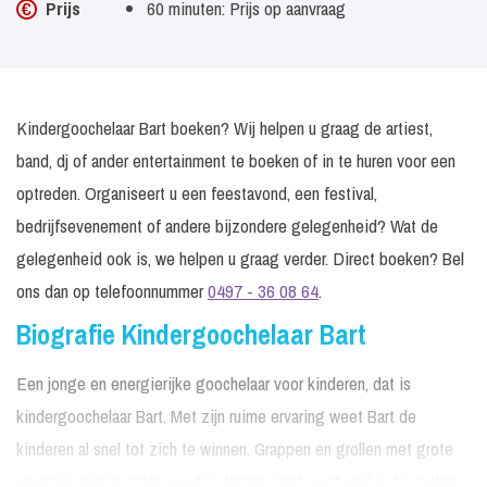
Prijs
60 minuten: Prijs op aanvraag
Kindergoochelaar Bart boeken? Wij helpen u graag de artiest,
band, dj of ander entertainment te boeken of in te huren voor een
optreden. Organiseert u een feestavond, een festival,
bedrijfsevenement of andere bijzondere gelegenheid? Wat de
gelegenheid ook is, we helpen u graag verder. Direct boeken? Bel
ons dan op telefoonnummer
0497 - 36 08 64
.
Biografie Kindergoochelaar Bart
Een jonge en energierijke goochelaar voor kinderen, dat is
kindergoochelaar Bart. Met zijn ruime ervaring weet Bart de
kinderen al snel tot zich te winnen. Grappen en grollen met grote
vleugjes magie zullen voorbij vliegen. Bart weet snel in te spelen