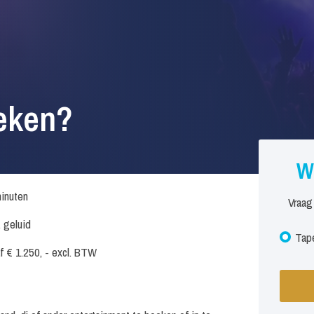
eken?
W
inuten
Vraag
. geluid
Tape
f € 1.250, - excl. BTW