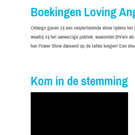
Boekingen Loving An
Onlangs gaven zij een verpletterende show tijdens het 
waarbij zij het aanwezige publiek, waaronder BN'ers als
hun Power Show dansend op de tafels kregen! Een shoe me
Kom in de stemming