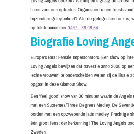
Loving Angels boeken? Wij helpen u graag de artiest, ba
huren voor een optreden. Organiseert u een feestavond,
bijzondere gelegenheid? Wat de gelegenheid ook is, w
op telefoonnummer
0497 - 36 08 64
.
Biografie Loving Ang
Europe's Best Female Impersonators. Een show op inte
Loving Angels bewijzen dat travestie anno 2008 op een 
'echte vrouwen' te onderscheiden weten zij de illusie z
opgaat in deze Glamour Show.
Een 'feel good' show van 30 minuten waarin de Angels
met een Supremes/Three Degrees Medley. De Seventie
oorden met een opzwepende latin medley. Prachtige 
één groot feest der herkenning! The Loving Angels tra
Zweden.