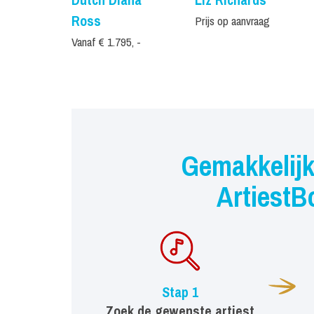
Ross
Prijs op aanvraag
Vanaf € 1.795, -
Gemakkelijk
ArtiestB
Stap 1
Zoek de gewenste artiest