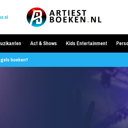
n.nl
uzikanten
Act & Shows
Kids Entertainment
Perso
ngels boeken?