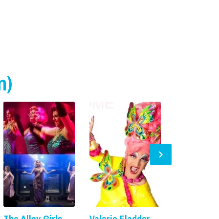
n)
The Alley Girls
Valerie Fladder
Belinda en