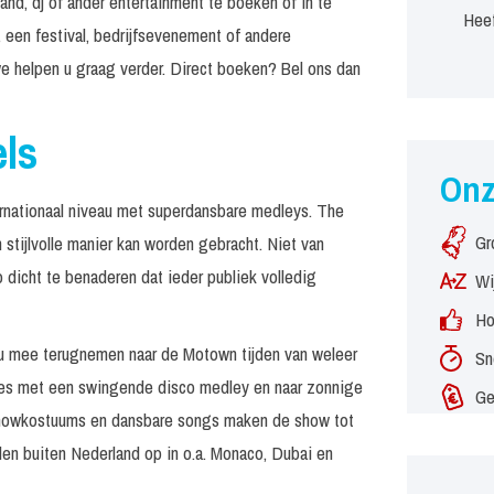
nd, dj of ander entertainment te boeken of in te
Heef
 een festival, bedrijfsevenement of andere
e helpen u graag verder. Direct boeken? Bel ons dan
els
On
rnationaal niveau met superdansbare medleys. The
Gr
stijlvolle manier kan worden gebracht. Niet van
o dicht te benaderen dat ieder publiek volledig
Wi
Ho
 u mee terugnemen naar de Motown tijden van weleer
Sn
s met een swingende disco medley en naar zonnige
Ge
showkostuums en dansbare songs maken de show tot
den buiten Nederland op in o.a. Monaco, Dubai en