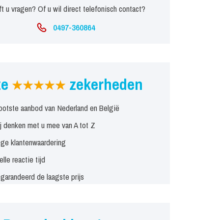
t u vragen? Of u wil direct telefonisch contact?
0497-360864
ze
zekerheden
ootste aanbod van Nederland en België
j denken met u mee van A tot Z
ge klantenwaardering
elle reactie tijd
garandeerd de laagste prijs