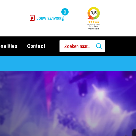
0
Jouw aanvraag
nalities
Contact