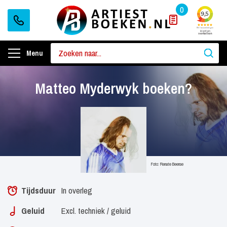
0
Menu
Matteo Myderwyk boeken?
Foto: Renate Beense
Tijdsduur
In overleg
Geluid
Excl. techniek / geluid