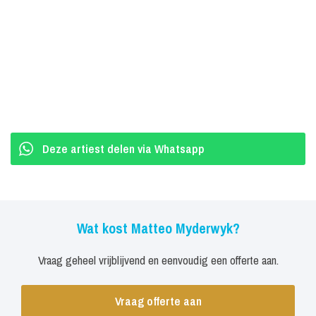
en orgels op evenzoveel verschillende podia. Van een festival, naar
een club, een kerk of concertzaal.
Deze artiest delen via Whatsapp
Wat kost Matteo Myderwyk?
Vraag geheel vrijblijvend en eenvoudig een offerte aan.
Vraag offerte aan