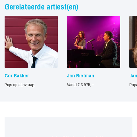
Gerelateerde artiest(en)
Cor Bakker
Jan Rietman
Jan
Prijs op aanvraag
Vanaf € 3.975, -
Prij