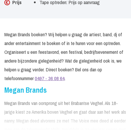
Prijs
Tape optreden: Prijs op aanvraag
Megan Brands boeken? Wij helpen u graag de artiest, band, dj of
ander entertainment te boeken of in te huren voor een optreden.
Organiseert u een feestavond, een festival, bedrijfsevenement of
andere bijzondere gelegenheid? Wat de gelegenheid ook is, we
helpen u graag verder. Direct boeken? Bel ons dan op
telefoonnummer
0497 - 36 08 64
.
Megan Brands
Megan Brands van oorsprong uit het Brabantse Veghel. Als 18-
jarige kiest ze Amerika boven Veghel en gaat daar aan het werk als
nanny. Megan deed alvorens ze met The Voice mee deed al eerder
mee aan de talentenjacht Idols. Inmiddels is ze vier jaar samen met