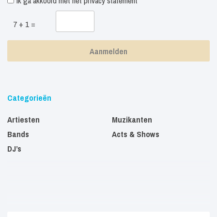
Ik ga akkoord met het
privacy statement
7 + 1 =
Categorieën
Artiesten
Muzikanten
Bands
Acts & Shows
DJ’s