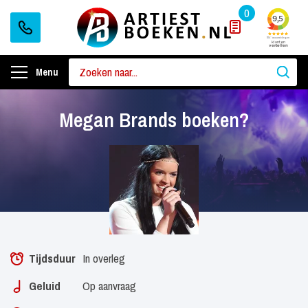
0
Menu
Megan Brands boeken?
Tijdsduur
In overleg
Geluid
Op aanvraag