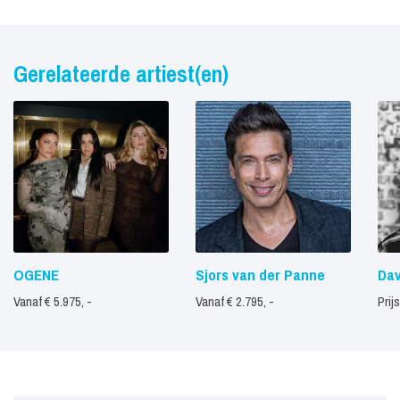
Gerelateerde artiest(en)
OGENE
Sjors van der Panne
Dav
Vanaf € 5.975, -
Vanaf € 2.795, -
Prij