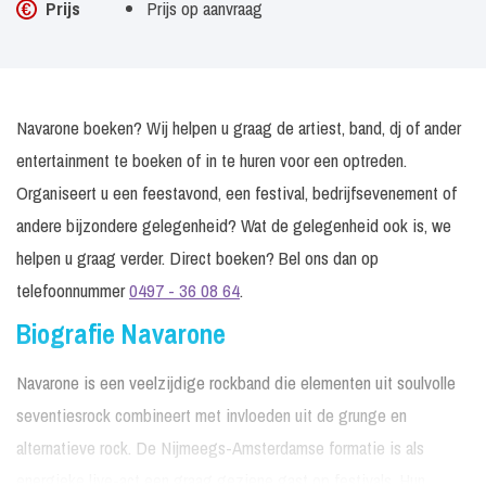
Prijs
Prijs op aanvraag
Navarone boeken? Wij helpen u graag de artiest, band, dj of ander
entertainment te boeken of in te huren voor een optreden.
Organiseert u een feestavond, een festival, bedrijfsevenement of
andere bijzondere gelegenheid? Wat de gelegenheid ook is, we
helpen u graag verder. Direct boeken? Bel ons dan op
telefoonnummer
0497 - 36 08 64
.
Biografie Navarone
Navarone is een veelzijdige rockband die elementen uit soulvolle
seventiesrock combineert met invloeden uit de grunge en
alternatieve rock. De Nijmeegs-Amsterdamse formatie is als
energieke live-act een graag geziene gast op festivals. Hun