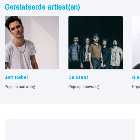
Gerelateerde artiest(en)
Jett Rebel
De Staat
Bl
Prijs op aanvraag
Prijs op aanvraag
Prij