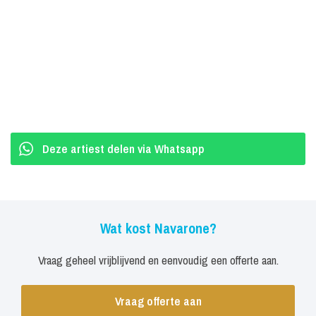
akoestische shows het podium met klassiek geschoolde
muzikanten van topniveau, zoals een harpist, een strijkkwartet,
houtblazers, een pianist en een percussionist.
Boekingen Navarone
Vance Powell zegt over Navarone: ,,Het zijn allen heel goede
muzikanten die de geschiedenis van de rockmuziek snappen en
Deze artiest delen via Whatsapp
ook meenemen in hun spel. Dat is een voorwaarde maar niet iets
vanzelfsprekends. Zij kunnen balanceren en doseren en dat
kenmerkt een grote band. Daarnaast zijn ze beter gaan spelen,
betere songs gaan schrijven en simpelweg een betere band
Wat kost Navarone?
geworden. De composities zijn ongelooflijk avontuurlijk, zonder
Vraag geheel vrijblijvend en eenvoudig een offerte aan.
dat het saai of voorspelbaar is. Voor een jonge groep is dat een
enorme kwaliteit.”
Vraag offerte aan