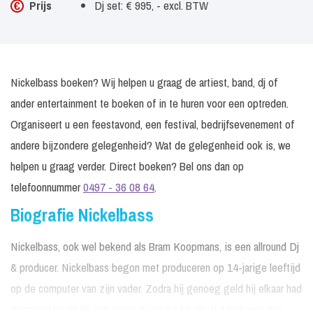
Prijs
Dj set: € 995, - excl. BTW
Nickelbass boeken? Wij helpen u graag de artiest, band, dj of
ander entertainment te boeken of in te huren voor een optreden.
Organiseert u een feestavond, een festival, bedrijfsevenement of
andere bijzondere gelegenheid? Wat de gelegenheid ook is, we
helpen u graag verder. Direct boeken? Bel ons dan op
telefoonnummer
0497 - 36 08 64
.
Biografie Nickelbass
Nickelbass, ook wel bekend als Bram Koopmans, is een allround Dj
& producer. Nickelbass begon met produceren op 14-jarige leeftijd
op de computer van zijn vader. Zodra hij genoeg geld hij elkaar had
gespaard kocht hij zijn eigen pc zodat hij alle tijd had voor zijn