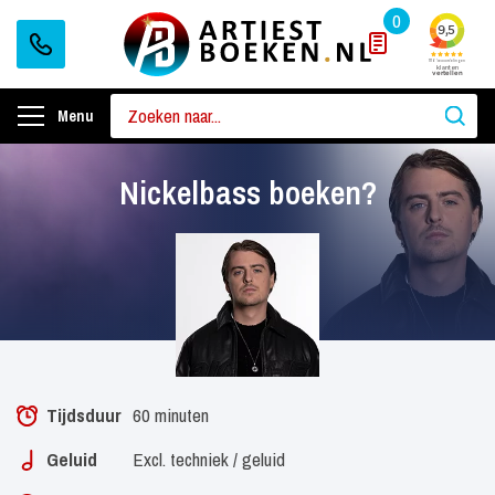
0
Menu
Nickelbass boeken?
Tijdsduur
60 minuten
Geluid
Excl. techniek / geluid