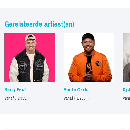
Gerelateerde artiest(en)
Barry Fest
Bonte Carlo
Dj 
Vanaf € 1.995, -
Vanaf € 1.250, -
Vana