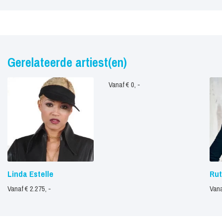
Gerelateerde artiest(en)
Vanaf € 0, -
Linda Estelle
Rut
Vanaf € 2.275, -
Vana