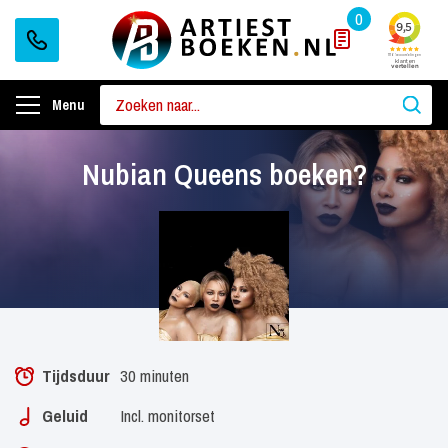
0
Menu
Nubian Queens boeken?
Tijdsduur
30 minuten
Geluid
Incl. monitorset