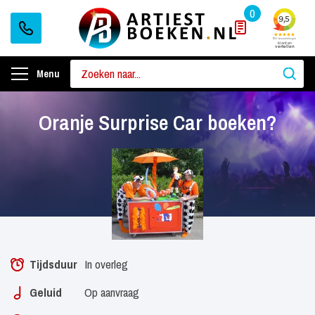
0
Menu
Oranje Surprise Car boeken?
Tijdsduur
In overleg
Geluid
Op aanvraag