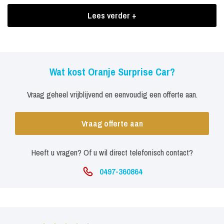
Welke verrassingen zitten er verstopt in de Oranje Surprise Car?
Lees verder +
Limonadekabouter of Lollyboom (keuze)
Schminktheater
Ballonnenbeestjes
Wat kost Oranje Surprise Car?
Gezellige meezing muziek
Vraag geheel vrijblijvend en eenvoudig een offerte aan.
Boekingen Oranje Surprise Car
Vraag offerte aan
De Oranje Surprise Car is gemakkelijk te verplaatsen. Deze vrolijke
mobiele surprise kan van winkel tot winkel gaan. Per thema wordt
Heeft u vragen? Of u wil direct telefonisch contact?
de Surprise Car natuurlijk helemaal aangepast. En het personeel
draagt kleding in het thema.
0497-360864