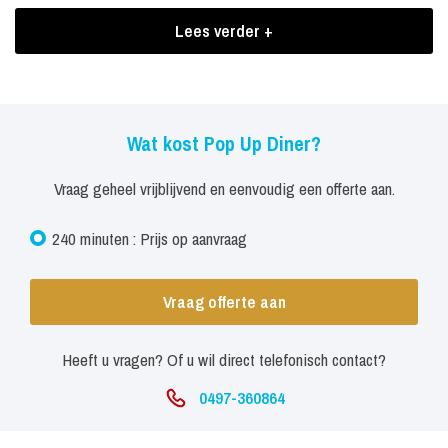
Boekingen Pop Up Diner
Lees verder +
In een sneltreinvaart wordt een mobiel restaurant gecreëerd en
wordt u uitgenodigd om aan tafel plaats te nemen. Onder het
genot van sfeervolle muziek zal een diner door onze razendsnelle
obers worden gepresenteerd. Zo snel dit diner 'op popt', zo snel
Wat kost Pop Up Diner?
zal het ook weer uit het 'straatbeeld' zijn verdwenen.
Vraag geheel vrijblijvend en eenvoudig een offerte aan.
240 minuten : Prijs op aanvraag
Vraag offerte aan
Heeft u vragen? Of u wil direct telefonisch contact?
0497-360864