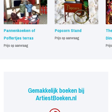
Pannenkoeken of
Popcorn Stand
Th
Poffertjes terras
Di
Prijs op aanvraag
Prijs op aanvraag
Prij
Gemakkelijk boeken bij
ArtiestBoeken.nl