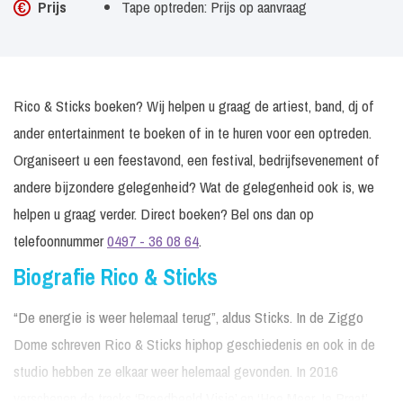
Prijs
Tape optreden: Prijs op aanvraag
Rico & Sticks boeken? Wij helpen u graag de artiest, band, dj of
ander entertainment te boeken of in te huren voor een optreden.
Organiseert u een feestavond, een festival, bedrijfsevenement of
andere bijzondere gelegenheid? Wat de gelegenheid ook is, we
helpen u graag verder. Direct boeken? Bel ons dan op
telefoonnummer
0497 - 36 08 64
.
Biografie Rico & Sticks
“De energie is weer helemaal terug”, aldus Sticks. In de Ziggo
Dome schreven Rico & Sticks hiphop geschiedenis en ook in de
studio hebben ze elkaar weer helemaal gevonden. In 2016
verschenen de tracks ‘Breedbeeld Visie’ en ‘Hoe Meer Je Praat’,