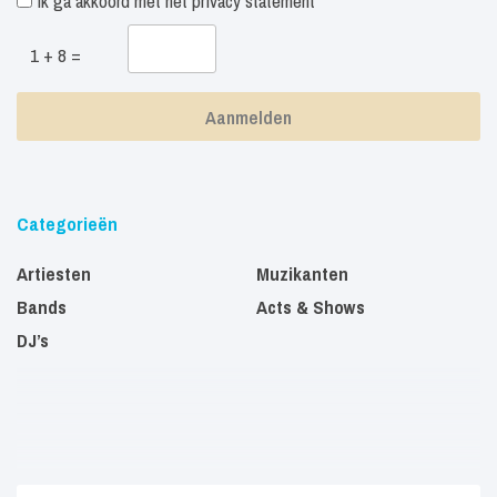
Ik ga akkoord met het
privacy statement
1 + 8 =
Categorieën
Artiesten
Muzikanten
Bands
Acts & Shows
DJ’s