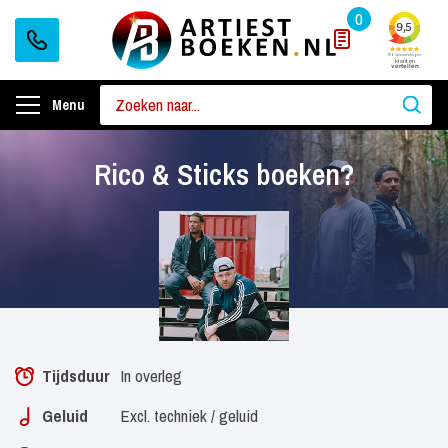
0
Menu
Rico & Sticks boeken?
Tijdsduur
In overleg
Geluid
Excl. techniek / geluid