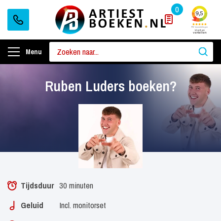
0
Menu
Ruben Luders boeken?
Tijdsduur
30 minuten
Geluid
Incl. monitorset