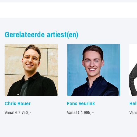
Gerelateerde artiest(en)
Chris Bauer
Fons Veurink
Hel
Vanaf € 2.750, -
Vanaf € 1.995, -
Vana