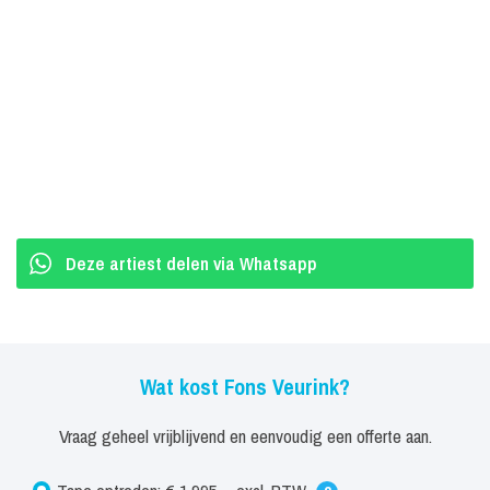
festivals
Breed repertoire: van André Hazes tot de grootste Hollandse
meezingers
Garantie voor sfeer, gezelligheid en feest!
Deze artiest delen via Whatsapp
Wat kost Fons Veurink?
Vraag geheel vrijblijvend en eenvoudig een offerte aan.