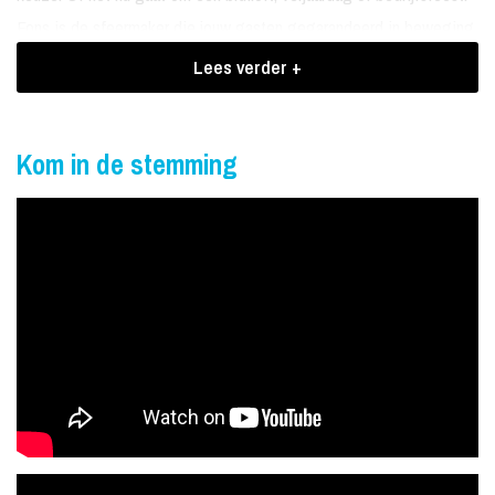
Fons is de sfeermaker die jouw gasten gegarandeerd in beweging
krijgt.
Lees verder +
Een veelzijdige feestzanger met passie
voor muziek
Kom in de stemming
Fons Veurink is te boeken voor elke gelegenheid. Met veel plezier
en enthousiasme zingt hij de mooiste levensliederen en de
grootste Hollandse hits. Zijn passie voor muziek is hem met de
paplepel ingegoten en dat voel je bij ieder optreden.
Zijn repertoire varieert van klassiekers van André Hazes tot andere
iconen van het Nederlandse levenslied. Met zijn warme stem en
innemende uitstraling raakt hij zijn publiek recht in het hart. Fons
Veurink boeken betekent een feest vol herkenning, meezingen en
gezelligheid.