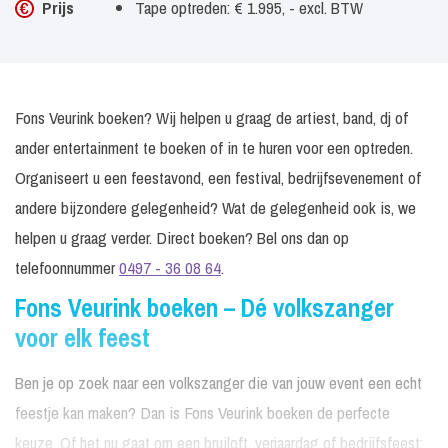
Prijs
Tape optreden: € 1.995, - excl. BTW
Fons Veurink boeken? Wij helpen u graag de artiest, band, dj of
ander entertainment te boeken of in te huren voor een optreden.
Organiseert u een feestavond, een festival, bedrijfsevenement of
andere bijzondere gelegenheid? Wat de gelegenheid ook is, we
helpen u graag verder. Direct boeken? Bel ons dan op
telefoonnummer
0497 - 36 08 64
.
Fons Veurink boeken – Dé volkszanger
voor elk feest
Ben je op zoek naar een volkszanger die van jouw event een echt
feestje kan maken? Dan is Fons Veurink boeken de perfecte
keuze. Of het nu gaat om een bruiloft, verjaardag of bedrijfsfeest: