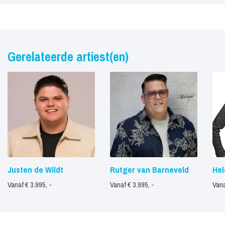
Gerelateerde artiest(en)
Justen de Wildt
Rutger van Barneveld
Hel
Vanaf € 3.995, -
Vanaf € 3.995, -
Vana