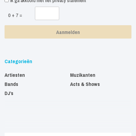
Ik ga akkoord met het
privacy statement
0 + 7 =
Categorieën
Artiesten
Muzikanten
Bands
Acts & Shows
DJ’s