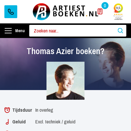
0
Menu
Thomas Azier boeken?
Tijdsduur
In overleg
Geluid
Excl. techniek / geluid