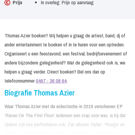
Prijs
In overleg: Prijs op aanvraag
Thomas Azier boeken? Wij helpen u graag de artiest, band, dj of
ander entertainment te boeken of in te huren voor een optreden.
Organiseert u een feestavond, een festival, bedrijfsevenement of
andere bijzondere gelegenheid? Wat de gelegenheid ook is, we
helpen u graag verder. Direct boeken? Bel ons dan op
telefoonnummer
0497 - 36 08 64
.
Biografie Thomas Azier
Waar Thomas Azier met de eclectische in 2019 verschenen EP
'Raven On The First Floor' iedereen een stap voor was, is hij dat
tijdens zijn live performance ook. Zijn albums 'Hylas', 'Rouge' en
'Stray', met fanfavoriete singles als 'Red Eyes', 'Talk To me' en