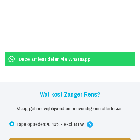
repertoire. Zijn set bestaat uit een energieke mix van diverse
muziekstijlen, waarbij één ding altijd vooropstaat: FEEST &
GEZELLIGHEID!
Zanger Rens boeken?
Zoek je een artiest die sfeer, humor en energie brengt? Zanger
Deze artiest delen via Whatsapp
Rens is inzetbaar voor onder andere: Feesten & partijen, Café &
kroegenavonden, Festivals, Jubilea, Bruiloften, Verjaardagen,
Kermissen en Bedrijfsevenementen. Waar hij ook staat, de sfeer
schiet omhoog en het publiek zingt luidkeels mee.
Wat kost Zanger Rens?
Boek Zanger Rens en maak van jouw event een feestje om nooit
Vraag geheel vrijblijvend en eenvoudig een offerte aan.
te vergeten.
Tape optreden: € 495, - excl. BTW
?