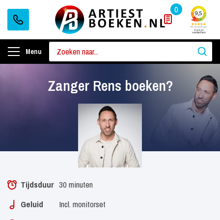
0
Menu
Zanger Rens boeken?
Tijdsduur
30 minuten
Geluid
Incl. monitorset