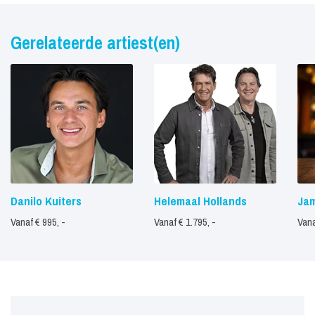
Gerelateerde artiest(en)
Danilo Kuiters
Helemaal Hollands
Ja
Vanaf € 995, -
Vanaf € 1.795, -
Vana