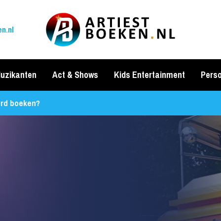
n.nl
uzikanten
Act & Shows
Kids Entertainment
Perso
ord boeken?