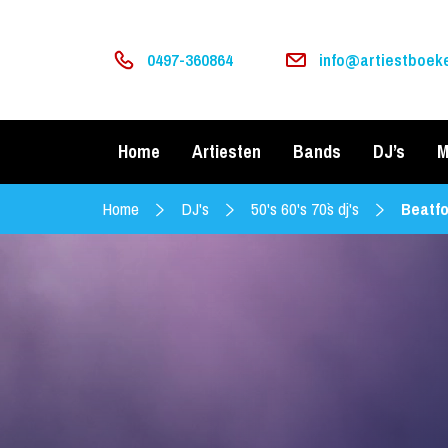
0497-360864
info@artiestboeke
Home
Artiesten
Bands
DJ’s
M
Home
DJ's
50's 60's 70`s dj's
Beatf