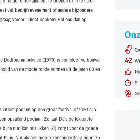
j of ander entertainment te boeken of in te huren
estival, bedrijfsevenement of andere bijzondere
graag verder. Direct boeken? Bel ons dan op
On
Gr
ke Bedford ambulance (1970) is compleet verbouwd
Wi
ehoud van de mooie ronde vormen uit de jaren 60 en
Ho
Sn
Ge
intiem podium op een groot festival of trekt alle
en opvallend podium. Ze laat DJ’s de lekkerste
e bijna niet kan mislukken. Zij zorgt voor de goede
cht thuis. Net als een mooie zonsondergang hoort ze