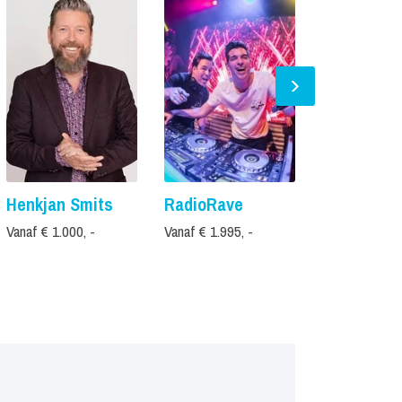
Henkjan Smits
RadioRave
Feest Dj M
Vanaf € 1.000, -
Vanaf € 1.995, -
Prijs op aanvr