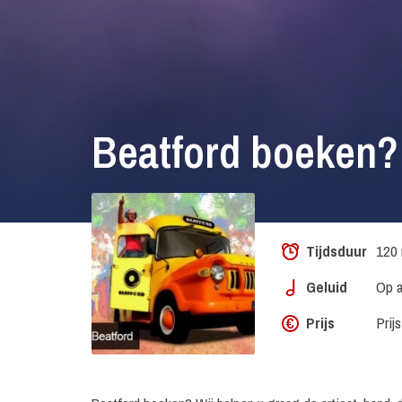
Beatford boeken?
Tijdsduur
120 
Geluid
Op a
Prijs
Prij