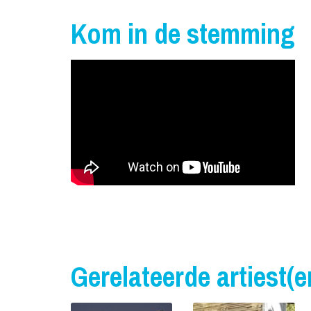
Kom in de stemming
Gerelateerde artiest(e