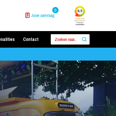
0
Jouw aanvraag
nalities
Contact