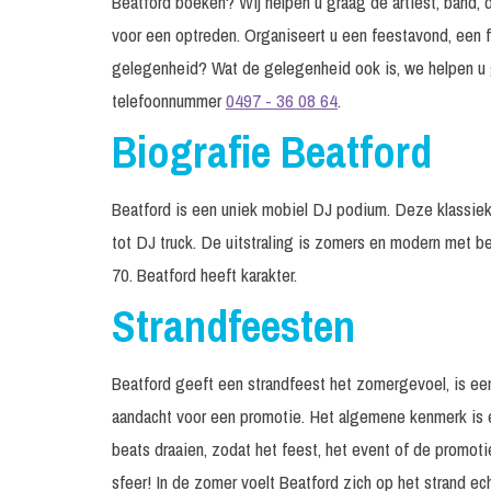
Beatford boeken? Wij helpen u graag de artiest, band, d
voor een optreden. Organiseert u een feestavond, een f
gelegenheid? Wat de gelegenheid ook is, we helpen u 
telefoonnummer
0497 - 36 08 64
.
Biografie Beatford
Beatford is een uniek mobiel DJ podium. Deze klassie
tot DJ truck. De uitstraling is zomers en modern met b
70. Beatford heeft karakter.
Strandfeesten
Beatford geeft een strandfeest het zomergevoel, is een 
aandacht voor een promotie. Het algemene kenmerk is e
beats draaien, zodat het feest, het event of de promoti
sfeer! In de zomer voelt Beatford zich op het strand e