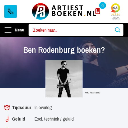
0
Menu
Ben Rodenburg boeken?
Foto: Martin Lund
Tijdsduur
In overleg
Geluid
Excl. techniek / geluid