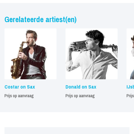
Gerelateerde artiest(en)
Costar on Sax
Donald on Sax
IJs
Prijs op aanvraag
Prijs op aanvraag
Prij