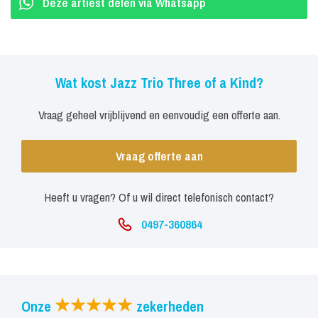
sfeervol swingende liedjes af met rustiger materiaal, en geeft een
Deze artiest delen via Whatsapp
warme aanwezigheid. Live-muziek geeft een extra dimensie aan
uw evenement, en met Three of a Kind bent u hiervan verzekerd.
Kortom, onvervalste jazz voor elke gelegenheid.
Wat kost Jazz Trio Three of a Kind?
Vraag geheel vrijblijvend en eenvoudig een offerte aan.
Vraag offerte aan
Heeft u vragen? Of u wil direct telefonisch contact?
0497-360864
Onze
zekerheden