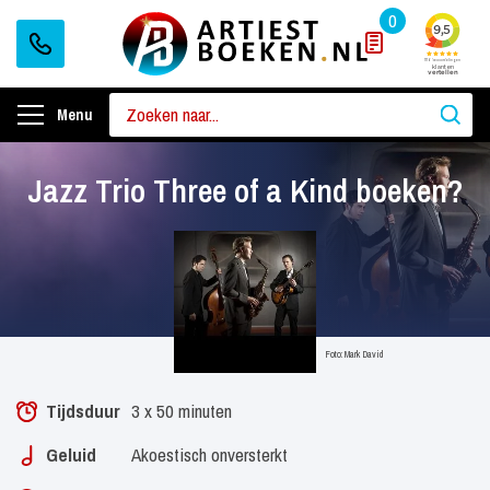
0
Menu
Jazz Trio Three of a Kind boeken?
Foto: Mark David
Tijdsduur
3 x 50 minuten
Geluid
Akoestisch onversterkt