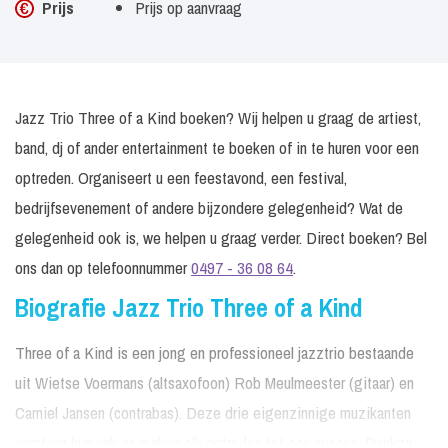
Prijs
Prijs op aanvraag
Jazz Trio Three of a Kind boeken? Wij helpen u graag de artiest,
band, dj of ander entertainment te boeken of in te huren voor een
optreden. Organiseert u een feestavond, een festival,
bedrijfsevenement of andere bijzondere gelegenheid? Wat de
gelegenheid ook is, we helpen u graag verder. Direct boeken? Bel
ons dan op telefoonnummer
0497 - 36 08 64
.
Biografie Jazz Trio Three of a Kind
Three of a Kind is een jong en professioneel jazztrio bestaande
uit Wietse Voermans (altsaxofoon) Rob Meulmeester (gitaar) en
Camiel Jansen (contrabas). Deze drie eigenzinnige muzikanten
verstaan hun vak en maken elk optreden tot een succes. Dankzij