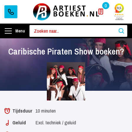
0
Menu
Caribische Piraten Show boeken?
Tijdsduur
10 minuten
Geluid
Excl. techniek / geluid