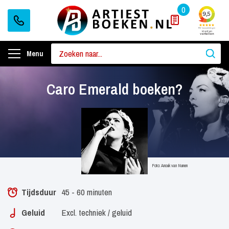
0
Menu
Caro Emerald boeken?
Foto: Anouk van Nunen
Tijdsduur
45 - 60 minuten
Geluid
Excl. techniek / geluid