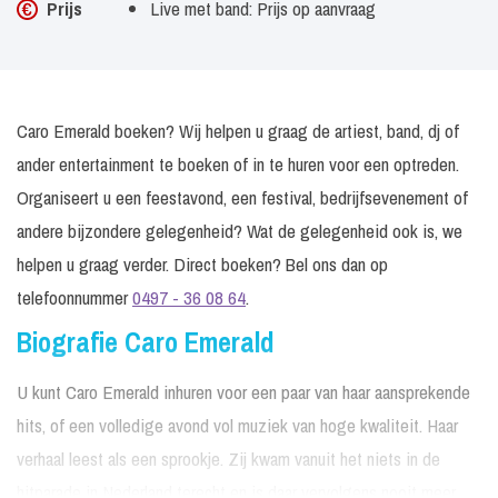
Prijs
Live met band: Prijs op aanvraag
Caro Emerald boeken? Wij helpen u graag de artiest, band, dj of
ander entertainment te boeken of in te huren voor een optreden.
Organiseert u een feestavond, een festival, bedrijfsevenement of
andere bijzondere gelegenheid? Wat de gelegenheid ook is, we
helpen u graag verder. Direct boeken? Bel ons dan op
telefoonnummer
0497 - 36 08 64
.
Biografie Caro Emerald
U kunt Caro Emerald inhuren voor een paar van haar aansprekende
hits, of een volledige avond vol muziek van hoge kwaliteit. Haar
verhaal leest als een sprookje. Zij kwam vanuit het niets in de
hitparade in Nederland terecht en is daar vervolgens nooit meer