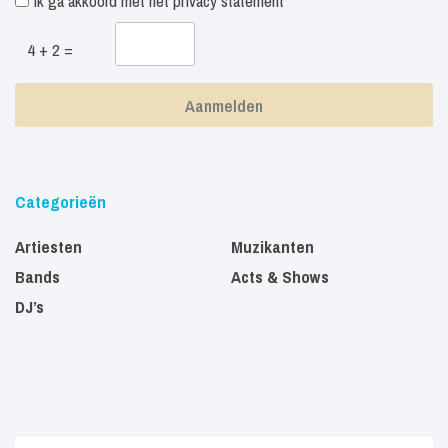
Ik ga akkoord met het
privacy statement
4 + 2 =
Categorieën
Artiesten
Muzikanten
Bands
Acts & Shows
DJ’s