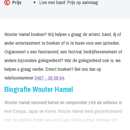
Prijs
Live met band: Prijs op aanvraag
Wouter Hamel boeken? Wij helpen u graag de artiest, band, dj of
ander entertainment te boeken of in te huren voor een optreden.
Organiseert u een feestavond, een festival, bedrijfsevenement of
andere bijzondere gelegenheid? Wat de gelegenheid ook is, we
helpen u graag verder. Direct boeken? Bel ons dan op
telefoonnummer
0497 - 36 08 64
.
Biografie Wouter Hamel
Wouter Hamel veroverd harten en verspreidde zich als wildvuur in
heel Europa, Japan en Korea. Wouter Hamel werd geconfronteerd
met de pijnlijke breuk van een 9-jaar relatie echter, wanneer dit
gebeurt in dezelfde week als het plotselinge vertrek van een van