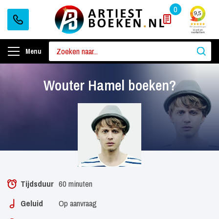
0
Menu
Wouter Hamel boeken?
Tijdsduur
60 minuten
Geluid
Op aanvraag