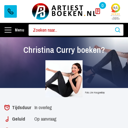
0
Menu
Christina Curry boeken?
Foto: Jim Hoogendorp
Tijdsduur
In overleg
Geluid
Op aanvraag