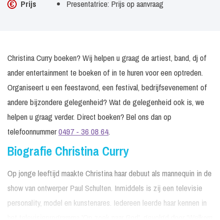
Prijs
Presentatrice: Prijs op aanvraag
Christina Curry boeken? Wij helpen u graag de artiest, band, dj of
ander entertainment te boeken of in te huren voor een optreden.
Organiseert u een feestavond, een festival, bedrijfsevenement of
andere bijzondere gelegenheid? Wat de gelegenheid ook is, we
helpen u graag verder. Direct boeken? Bel ons dan op
telefoonnummer
0497 - 36 08 64
.
Biografie Christina Curry
Op jonge leeftijd maakte Christina haar debuut als mannequin in de
show van ontwerper Paul Schulten. Inmiddels is zij een televisie
personality, model en kunstenares. Iedereen leerde haar kennen in
het televisieprogramma 'Op zoek naar God', gevolgd door 'Welkom