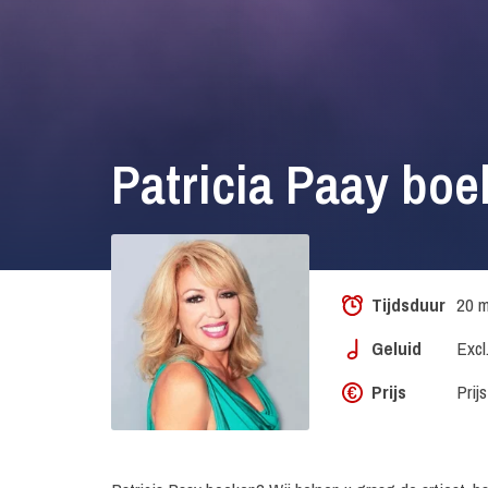
Patricia Paay bo
Tijdsduur
20 m
Geluid
Excl
Prijs
Prij