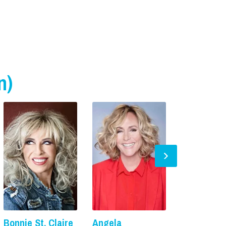
n)
Vanaf € 0, -
Bonnie St. Claire
Angela