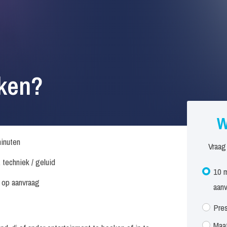
eken?
W
inuten
Vraag
. techniek / geluid
10 m
s op aanvraag
aan
Pres
Maat