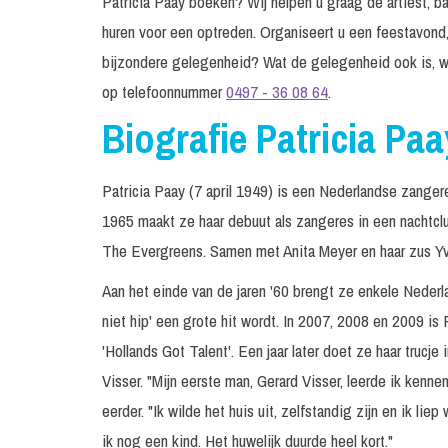
Patricia Paay boeken? Wij helpen u graag de artiest, ba
huren voor een optreden. Organiseert u een feestavond,
bijzondere gelegenheid? Wat de gelegenheid ook is, w
op telefoonnummer
0497 - 36 08 64
.
Biografie Patricia Paa
Patricia Paay (7 april 1949) is een Nederlandse zangeres
1965 maakt ze haar debuut als zangeres in een nachtclu
The Evergreens. Samen met Anita Meyer en haar zus Y
Aan het einde van de jaren '60 brengt ze enkele Nederl
niet hip' een grote hit wordt. In 2007, 2008 en 2009 is
'Hollands Got Talent'. Een jaar later doet ze haar trucje
Visser. "Mijn eerste man, Gerard Visser, leerde ik kennen
eerder. "Ik wilde het huis uit, zelfstandig zijn en ik l
ik nog een kind. Het huwelijk duurde heel kort."