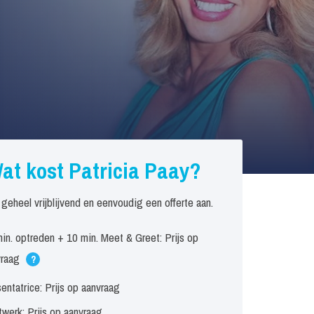
at kost Patricia Paay?
 geheel vrijblijvend en eenvoudig een offerte aan.
in. optreden + 10 min. Meet & Greet: Prijs op
vraag
?
entatrice: Prijs op aanvraag
werk: Prijs op aanvraag