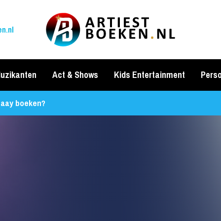
n.nl
uzikanten
Act & Shows
Kids Entertainment
Perso
Paay boeken?