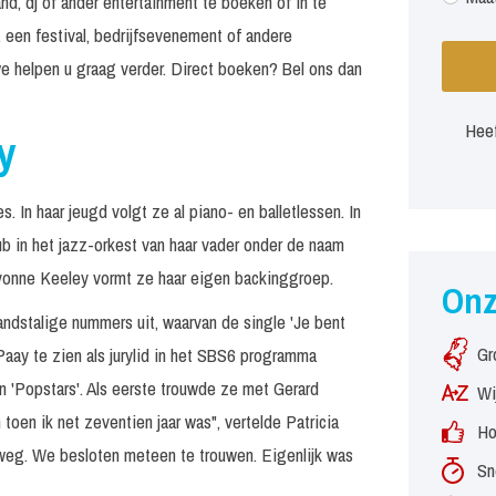
nd, dj of ander entertainment te boeken of in te
 een festival, bedrijfsevenement of andere
e helpen u graag verder. Direct boeken? Bel ons dan
Heef
y
. In haar jeugd volgt ze al piano- en balletlessen. In
b in het jazz-orkest van haar vader onder de naam
vonne Keeley vormt ze haar eigen backinggroep.
On
andstalige nummers uit, waarvan de single 'Je bent
Gr
 Paay te zien als jurylid in het SBS6 programma
 in 'Popstars'. Als eerste trouwde ze met Gerard
Wi
 toen ik net zeventien jaar was", vertelde Patricia
Ho
iep weg. We besloten meteen te trouwen. Eigenlijk was
Sn