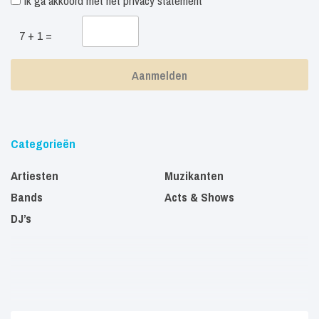
Ik ga akkoord met het
privacy statement
7 + 1 =
Categorieën
Artiesten
Muzikanten
Bands
Acts & Shows
DJ’s