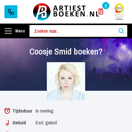
0
Menu
Coosje Smid boeken?
Tijdsduur
In overleg
Geluid
Excl. geluid