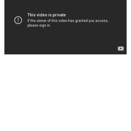
op reis geweest om een documentaire te maken over de
hongersnood en de droogte. Ze schreef daarvoor het nummer 'Find
Your Way Back Home'. Coosje werkt momenteel aan een nieuw
album met zelfgeschreven nummers.