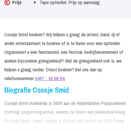
Prijs
Tape optreden: Prijs op aanvraag
Coosje Smid boeken? Wij helpen u graag de artiest, band, dj of
ander entertainment te boeken of in te huren voor een optreden.
Organiseert u een feestavond, een festival, bedrijfsevenement of
andere bijzondere gelegenheid? Wat de gelegenheid ook is, we
helpen u graag verder. Direct boeken? Bel ons dan op
telefoonnummer
0497 - 36 08 64
.
Biografie Coosje Smid
Coosje Smid studeerde in 2009 aan de Nederlandse Popacademie
(richting singer/songwriter), waarna ze direct een platendeal kreeg
bij Sony Music. Naast zingen is Coosje ook actrice. In 2009 kreeg
ze een rol in de film JOY (regie Mijke de Jong), waar ze direct een