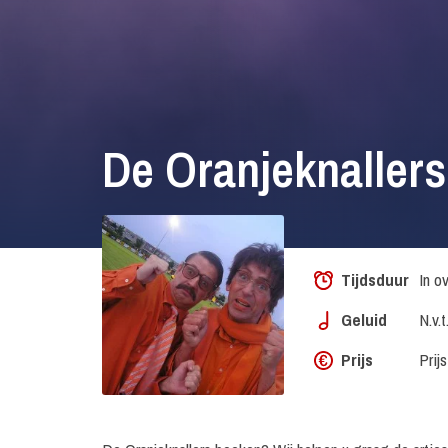
De Oranjeknaller
Tijdsduur
In o
Geluid
N.v.t
Prijs
Prij