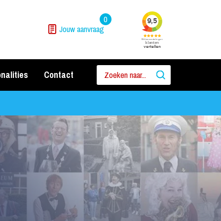
0
Jouw aanvraag
nalities
Contact