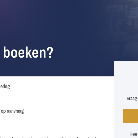
s boeken?
verleg
Vraag
.
s op aanvraag
Heef