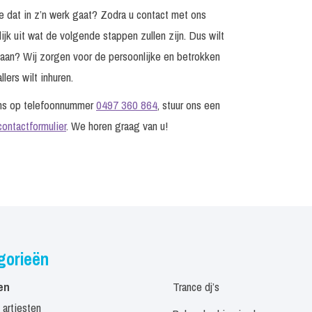
e dat in z’n werk gaat? Zodra u contact met ons
jk uit wat de volgende stappen zullen zijn. Dus wilt
edaan? Wij zorgen voor de persoonlijke en betrokken
ers wilt inhuren.
ons op telefoonnummer
0497 360 864
, stuur ons een
contactformulier
. We horen graag van u!
gorieën
en
Trance dj’s
 artiesten