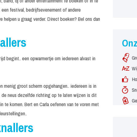
, band, dj of ander entertainment te boeken of in te
 een festival, bedrijfsevenement of andere
e helpen u graag verder. Direct boeken? Bel ons dan
allers
On
Gr
rijd begint.. een opwarmertje om iedereen alvast in
Wi
Ho
t en menig groot scherm opgehangen.. iedereen is in
Sn
 de neus dezelfde richting op te laten wijzen is dit
Ge
 in te komen. Bert en Carla oefenen van te voren met
urstellingen..
nallers