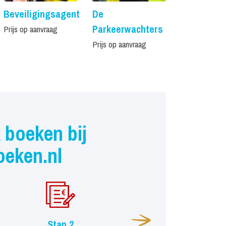
Beveiligingsagent
De
De Obers
Parkeerwachters
Prijs op aanvraag
Vanaf € 1.375,
Prijs op aanvraag
 boeken bij
oeken.nl
Stap 2