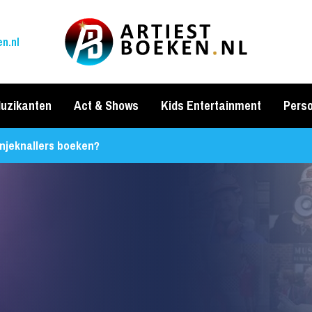
n.nl
uzikanten
Act & Shows
Kids Entertainment
Perso
njeknallers boeken?