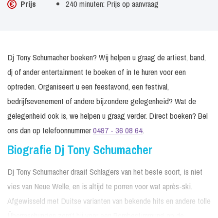
Prijs
240 minuten: Prijs op aanvraag
Dj Tony Schumacher boeken? Wij helpen u graag de artiest, band,
dj of ander entertainment te boeken of in te huren voor een
optreden. Organiseert u een feestavond, een festival,
bedrijfsevenement of andere bijzondere gelegenheid? Wat de
gelegenheid ook is, we helpen u graag verder. Direct boeken? Bel
ons dan op telefoonnummer
0497 - 36 08 64
.
Biografie Dj Tony Schumacher
Dj Tony Schumacher draait Schlagers van het beste soort, is niet
vies van Neue Welle, en is altijd te porren voor wat après-ski.
Afgewisseld met Duitse varianten van bekende hits en andere tolle
Überraschungen zorgt hij voor een Bombestimmung op de