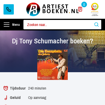
0
Menu
Dj Tony Schumacher boeken?
Tijdsduur
240 minuten
Geluid
Op aanvraag