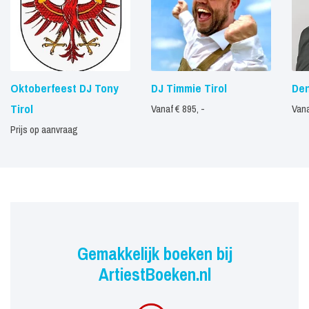
Oktoberfeest DJ Tony
DJ Timmie Tirol
Den
Tirol
Vanaf € 895, -
Vana
Prijs op aanvraag
Gemakkelijk boeken bij
ArtiestBoeken.nl