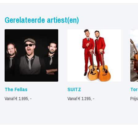
Gerelateerde artiest(en)
The Fellas
SUITZ
Tor
Vanaf € 1.995, -
Vanaf € 1.295, -
Prij