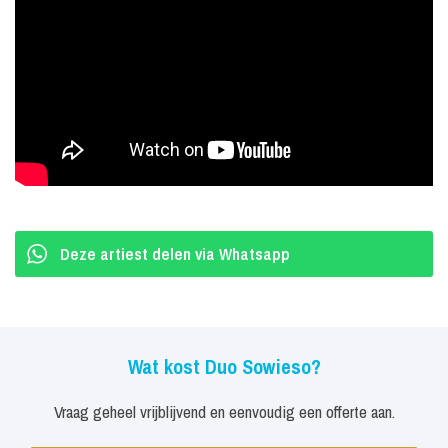
teleurstellen. Sowieso werkt niet met setlijsten en is dus niet
gebonden aan een vaste volgorde van het repertoire. Zo kunnen zij
altijd direct inspelen op de wensen van het publiek, de sfeer en de
gezelligheid van dat moment. De gezelligste hedendaagse
nummers en de klassiekers van toen worden wekelijks aangevuld.
Omdat er een ruime keus is en er steeds nieuwe nummers
toegevoegd worden aan het repertoire is het onmogelijk u een
vaste muzieklijst te presenteren. Het repertoire van Sowieso blijft
Deze artiest delen via Whatsapp
dus altijd up-to-date.
Wat kost Duo Sowieso?
Vraag geheel vrijblijvend en eenvoudig een offerte aan.