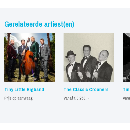
Gerelateerde artiest(en)
Tiny Little Bigband
The Classic Crooners
Tin
Prijs op aanvraag
Vanaf € 3.250, -
Vana