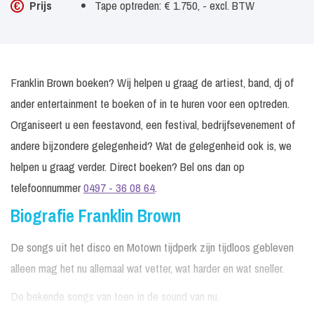
Prijs
Tape optreden: € 1.750, - excl. BTW
Franklin Brown boeken? Wij helpen u graag de artiest, band, dj of
ander entertainment te boeken of in te huren voor een optreden.
Organiseert u een feestavond, een festival, bedrijfsevenement of
andere bijzondere gelegenheid? Wat de gelegenheid ook is, we
helpen u graag verder. Direct boeken? Bel ons dan op
telefoonnummer
0497 - 36 08 64
.
Biografie Franklin Brown
De songs uit het disco en Motown tijdperk zijn tijdloos gebleven
alleen mag het nu allemaal wat vetter, wat harder en wat sneller.
De bekende songs van toen in de sound van nu.