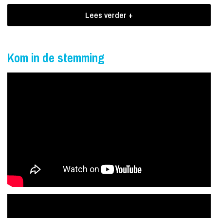
Aangevuld met vier prachtige danseressen laat Franklin als ras
Lees verder +
artiest het publiek genieten en uit hun dak gaan met de songs
waarop vele in de jaren 70, uren hebben staan dansen.
Get ready, ain’t no mountain high enough, disco inferno, rappers
Kom in de stemming
delight,
wie kent ze niet.
Boekingen Franklin Brown
Geschikt voor jong en oud, een show om nooit te vergeten. Cool,
sexy en dynamisch. The Franklin Brown dance party
EVEN EEN HALF UURTJE
KNALLEN……………………………….
EVEN EEN HALF UURTJE ECHT
FEESTEN……………………….